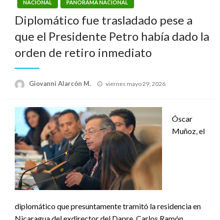
NACIONAL
PANORAMA NACIONAL
Diplomático fue trasladado pese a
que el Presidente Petro había dado la
orden de retiro inmediato
Publicado
Giovanni Alarcón M.
viernes mayo 29, 2026
el
Óscar
Muñoz, el
diplomático que presuntamente tramitó la residencia en
Nicaragua del exdirector del Dapre, Carlos Ramón