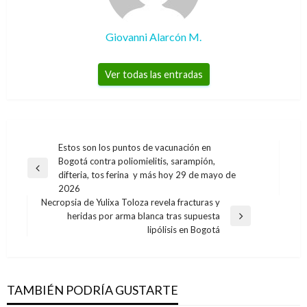
Giovanni Alarcón M.
Ver todas las entradas
Navegación
Estos son los puntos de vacunación en
Bogotá contra poliomielitis, sarampión,
de
Entrada
difteria, tos ferina y más hoy 29 de mayo de
entradas
anterior
2026
Necropsia de Yulixa Toloza revela fracturas y
heridas por arma blanca tras supuesta
Entrada
lipólisis en Bogotá
siguiente
TAMBIÉN PODRÍA GUSTARTE