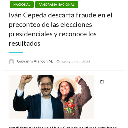
NACIONAL
PANORAMA NACIONAL
Iván Cepeda descarta fraude en el
preconteo de las elecciones
presidenciales y reconoce los
resultados
Publicado
Giovanni Alarcón M.
lunes junio 1, 2026
el
El
candidato presidencial Iván Cepeda confirmó este lunes,