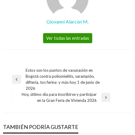
Giovanni Alarcón M.
Ver todas las entradas
Navegación
Estos son los puntos de vacunación en
Bogotá contra poliomielitis, sarampión,
de
Entrada
difteria, tos ferina y más hoy 1 de junio de
entradas
anterior
2026
Hoy, último día para inscribirse y participar
Entrada
en la Gran Feria de Vivienda 2026
siguiente
TAMBIÉN PODRÍA GUSTARTE