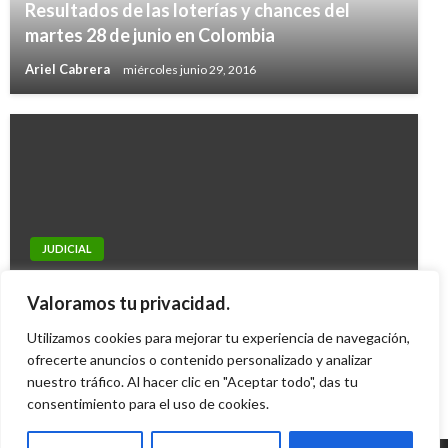
Resultados de las loterías y chances del
martes 28 de junio en Colombia
Ariel Cabrera
miércoles junio 29, 2016
JUDICIAL
NACIONAL
Murió tras ataque de sicario candidata al
Se declara alerta naranja en Anapoima por
Valoramos tu privacidad.
concejo de Florencia, Caquetá
fuertes lluvias
Utilizamos cookies para mejorar tu experiencia de navegación,
Ariel Cabrera
domingo octubre 2, 2011
ofrecerte anuncios o contenido personalizado y analizar
Giovanni Alarcón M.
martes noviembre 21, 2017
nuestro tráfico. Al hacer clic en "Aceptar todo", das tu
consentimiento para el uso de cookies.