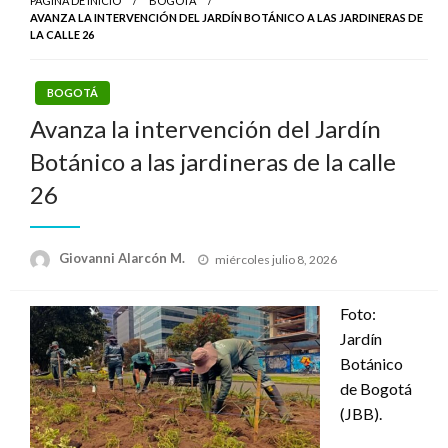
PÁGINA DE INICIO
BOGOTÁ
AVANZA LA INTERVENCIÓN DEL JARDÍN BOTÁNICO A LAS JARDINERAS DE
LA CALLE 26
BOGOTÁ
Avanza la intervención del Jardín
Botánico a las jardineras de la calle
26
Publicado
Giovanni Alarcón M.
miércoles julio 8, 2026
el
Foto:
Jardín
Botánico
de Bogotá
(JBB).