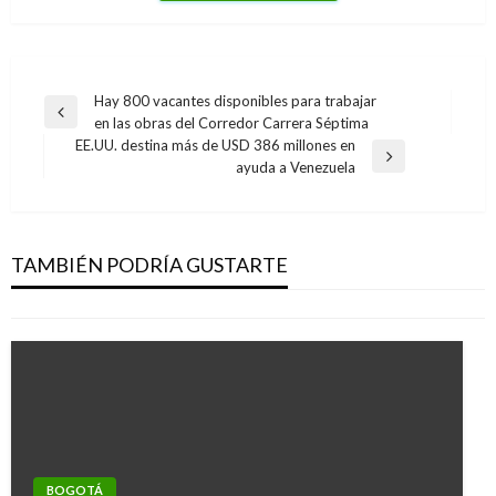
Navegación
Hay 800 vacantes disponibles para trabajar
Entrada
en las obras del Corredor Carrera Séptima
de
anterior
EE.UU. destina más de USD 386 millones en
entradas
Entrada
ayuda a Venezuela
siguiente
BOGOTÁ
Según cifras policiales aumentó el hurto a
personas en Bogotá
TAMBIÉN PODRÍA GUSTARTE
Manuel Reyes Beltran
viernes septiembre 1, 2017
BOGOTÁ