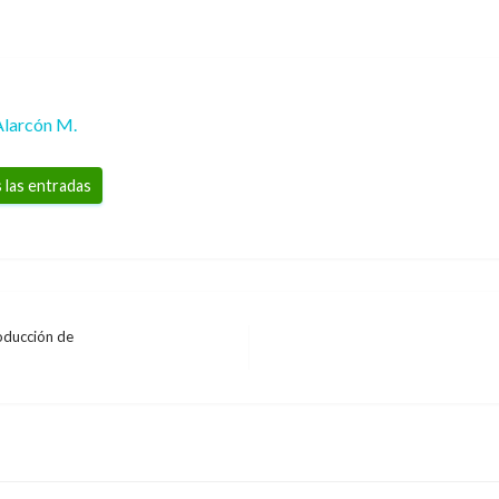
Alarcón M.
 las entradas
roducción de
BOGOTÁ
Más recursos para Edu
de estampilla
Manuel Reyes Beltran
martes ag