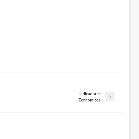
Indicadores
Entrada
Económicos
siguiente
cación Superior mediante la emisión
osto 29, 2017