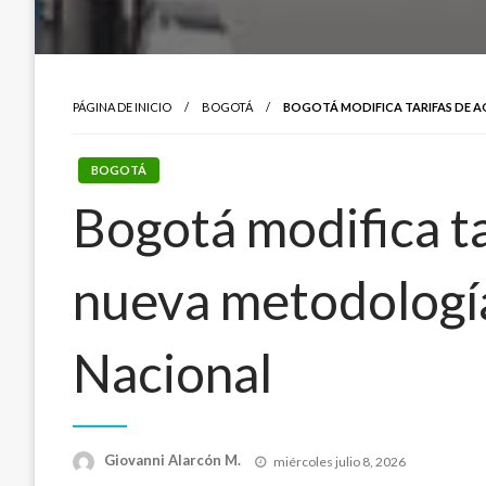
PÁGINA DE INICIO
BOGOTÁ
BOGOTÁ MODIFICA TARIFAS DE A
BOGOTÁ
Bogotá modifica ta
nueva metodología
Nacional
Publicado
Giovanni Alarcón M.
miércoles julio 8, 2026
el