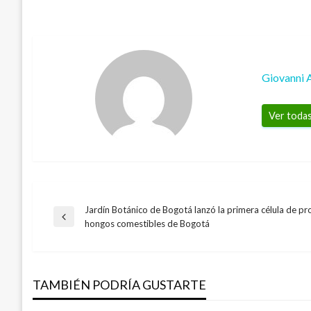
Giovanni 
Ver todas
Jardín Botánico de Bogotá lanzó la primera célula de p
Navegación
Entrada
hongos comestibles de Bogotá
anterior
de
TAMBIÉN PODRÍA GUSTARTE
entradas