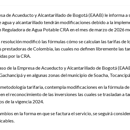
a de Acueducto y Alcantarillado de Bogotá (EAAB) le informa a sus 
de agua y alcantarillado tendrán modificaciones debido a la implem
 Reguladora de Agua Potable CRA en el mes de marzo de 2026 me
 resolución modificó las fórmulas cómo se calculan las tarifas de l
 prestadoras de Colombia, las cuales no definen libremente las tar
idas por la CRA.
caso de la Empresa de Acueducto y Alcantarillado de Bogotá (EAAB),
Gachancipá y en algunas zonas del municipio de Soacha, Tocancipá 
 metodología tarifaria, contempla modificaciones en la fórmula de 
n el reconocimiento de las inversiones las cuales se trasladan a ta
os de la vigencia 2024.
bios en la forma en que se factura el servicio, se seguirá consider
icables.