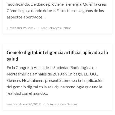
modificando. De dónde proviene la energía. Quién la crea.
Cómo llega, a donde debe ir. Estos fueron algunos de los
aspectos abordados…
Publicado
jueves abril 25, 2019
Manuel Reyes Beltran
el
CIENCIA Y TECNOLOGÍA
Gemelo digital: inteligencia artificial aplicada a la
salud
En la Congreso Anual de la Sociedad Radiológica de
Norteamérica a finales de 2018 en Chicago, EE. UU.,
Siemens Healthineers presentó cómo sería la aplicación
del gemelo digital en la salud; una tecnología que une la
realidad con el mundo…
Publicado
martes febrero 26, 2019
Manuel Reyes Beltran
el
ECONOMÍA