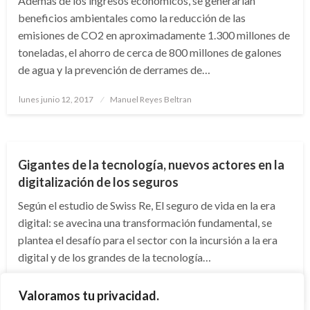
Además de los ingresos económicos, se generarían
beneficios ambientales como la reducción de las
emisiones de CO2 en aproximadamente 1.300 millones de
toneladas, el ahorro de cerca de 800 millones de galones
de agua y la prevención de derrames de…
Publicado
lunes junio 12, 2017
Manuel Reyes Beltran
el
CIENCIA Y TECNOLOGÍA
Gigantes de la tecnología, nuevos actores en la
digitalización de los seguros
Según el estudio de Swiss Re, El seguro de vida en la era
digital: se avecina una transformación fundamental, se
plantea el desafío para el sector con la incursión a la era
digital y de los grandes de la tecnología…
Publicado
lunes octubre 10, 2016
Manuel Reyes Beltran
Valoramos tu privacidad.
el