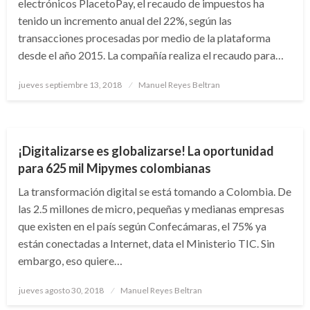
electrónicos PlacetoPay, el recaudo de impuestos ha
tenido un incremento anual del 22%, según las
transacciones procesadas por medio de la plataforma
desde el año 2015. La compañía realiza el recaudo para…
Publicado
jueves septiembre 13, 2018
Manuel Reyes Beltran
el
CIENCIA Y TECNOLOGÍA
¡Digitalizarse es globalizarse! La oportunidad
para 625 mil Mipymes colombianas
La transformación digital se está tomando a Colombia. De
las 2.5 millones de micro, pequeñas y medianas empresas
que existen en el país según Confecámaras, el 75% ya
están conectadas a Internet, data el Ministerio TIC. Sin
embargo, eso quiere…
Publicado
jueves agosto 30, 2018
Manuel Reyes Beltran
el