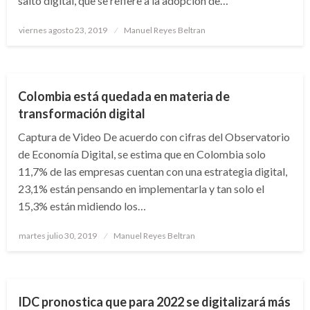
salto digital, que se refiere a la adopción de…
Publicado
viernes agosto 23, 2019
Manuel Reyes Beltran
el
CIENCIA Y TECNOLOGÍA
Colombia está quedada en materia de
transformación digital
Captura de Video De acuerdo con cifras del Observatorio
de Economía Digital, se estima que en Colombia solo
11,7% de las empresas cuentan con una estrategia digital,
23,1% están pensando en implementarla y tan solo el
15,3% están midiendo los…
Publicado
martes julio 30, 2019
Manuel Reyes Beltran
el
ECONOMÍA
IDC pronostica que para 2022 se digitalizará más