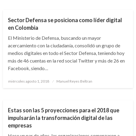
NACIONAL
Sector Defensa se posiciona como líder digital
en Colombia
El Ministerio de Defensa, buscando un mayor
acercamiento con la ciudadanía, consolidó un grupo de
medios digitales en todo el Sector Defensa, teniendo hoy
más de 46 cuentas en la red social Twitter y más de 26 en
Facebook, siendo…
Publicado
miércoles agosto 1, 2018
Manuel Reyes Beltran
el
ECONOMÍA
Estas son las 5 proyecciones para el 2018 que
impulsarán la transformación digital de las
empresas
Hace un par de años, las organizaciones comenzaron a