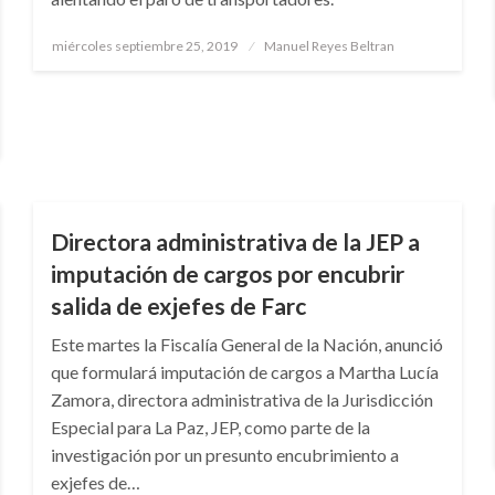
Publicado
miércoles septiembre 25, 2019
Manuel Reyes Beltran
el
NOTICIA EXTRAORDINARIA
Directora administrativa de la JEP a
imputación de cargos por encubrir
salida de exjefes de Farc
Este martes la Fiscalía General de la Nación, anunció
que formulará imputación de cargos a Martha Lucía
Zamora, directora administrativa de la Jurisdicción
Especial para La Paz, JEP, como parte de la
investigación por un presunto encubrimiento a
exjefes de…