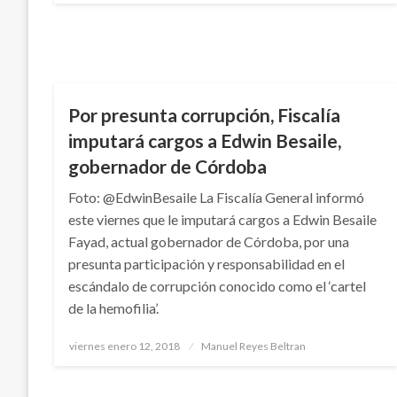
NOTICIA EXTRAORDINARIA
Por presunta corrupción, Fiscalía
imputará cargos a Edwin Besaile,
gobernador de Córdoba
Foto: @EdwinBesaile La Fiscalía General informó
este viernes que le imputará cargos a Edwin Besaile
Fayad, actual gobernador de Córdoba, por una
presunta participación y responsabilidad en el
escándalo de corrupción conocido como el ‘cartel
de la hemofilia’.
Publicado
viernes enero 12, 2018
Manuel Reyes Beltran
el
JUDICIAL