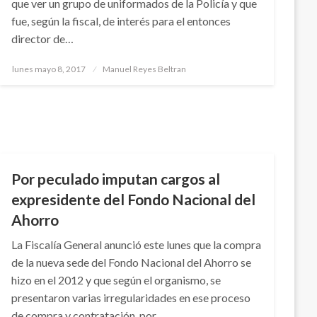
que ver un grupo de uniformados de la Policía y que
fue, según la fiscal, de interés para el entonces
director de…
Publicado
lunes mayo 8, 2017
Manuel Reyes Beltran
el
JUDICIAL
Por peculado imputan cargos al
expresidente del Fondo Nacional del
Ahorro
La Fiscalía General anunció este lunes que la compra
de la nueva sede del Fondo Nacional del Ahorro se
hizo en el 2012 y que según el organismo, se
presentaron varias irregularidades en ese proceso
de compra y contratación, por…