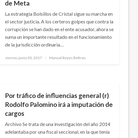
de Meta
La estrategia Bolsillos de Cristal sigue su marcha en
el sector justicia. A los certeros golpes que contra la
corrupción se han dado en el ente acusador, ahora se
suma un importante resultado en el funcionamiento
de la jurisdicción ordinaria…
Publicado
viernes junio 30, 2017
Manuel Reyes Beltran
el
NOTICIA EXTRAORDINARIA
Por tráfico de influencias general (r)
Rodolfo Palomino irá a imputación de
cargos
Archivo Se trata de una investigación del año 2014
adelantaba por una fiscal seccional, en la que tenía