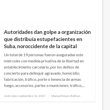
JUDICIAL
Autoridades dan golpe a organización
que distribuía estupefacientes en
Suba, noroccidente de la capital
Un total de 19 personas fueron aseguradas este
miércoles con medida privativa de la libertad en
establecimiento carcelario, por los delitos de
concierto para delinquir agravado; homicidio;
fabricación, tráfico, porte o tenencia de armas
fuego, accesorios, partes o municiones; tráfico,…
Publicado
miércoles septiembre 13, 2017
Manuel Reyes Beltran
el
JUDICIAL