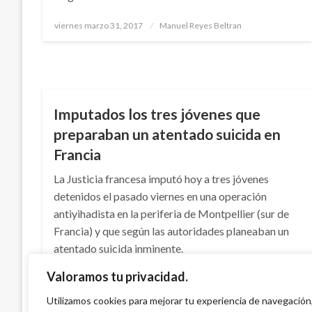
Publicado
viernes marzo 31, 2017
Manuel Reyes Beltran
el
INTERNACIONAL
Imputados los tres jóvenes que
preparaban un atentado suicida en
Francia
La Justicia francesa imputó hoy a tres jóvenes
detenidos el pasado viernes en una operación
antiyihadista en la periferia de Montpellier (sur de
Francia) y que según las autoridades planeaban un
atentado suicida inminente.
Valoramos tu privacidad.
Publicado
martes febrero 14, 2017
Manuel Reyes Beltran
el
Utilizamos cookies para mejorar tu experiencia de navegación