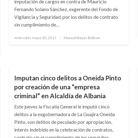
imputación de cargos en contra de Mauricio
Fernando Solano Sánchez, exgerente del Fondo de
Vigilancia y Seguridad, por los delitos de contrato
sin cumplimiento de…
Publicado
miércoles mayo 10, 2017
Manuel Reyes Beltran
el
NOTICIA EXTRAORDINARIA
Imputan cinco delitos a Oneida Pinto
por creación de una “empresa
criminal” en Alcaldía de Albania
Este jueves la Fiscalía General le imputó cinco
delitos a la exgobernadora de La Guajira Oneida
Pinto, son delitos de peculado por apropiación,
interés indebido en la celebración de contratos,
contrato sin el cumplimiento de los requisitos