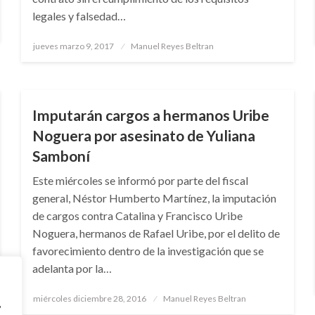
legales y falsedad…
Publicado
jueves marzo 9, 2017
Manuel Reyes Beltran
el
NOTICIA EXTRAORDINARIA
Imputarán cargos a hermanos Uribe
Noguera por asesinato de Yuliana
Samboní
Este miércoles se informó por parte del fiscal
general, Néstor Humberto Martínez, la imputación
de cargos contra Catalina y Francisco Uribe
Noguera, hermanos de Rafael Uribe, por el delito de
favorecimiento dentro de la investigación que se
adelanta por la…
Publicado
miércoles diciembre 28, 2016
Manuel Reyes Beltran
,
el