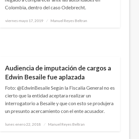
Colombia, dentro del caso Odebrecht.
Publicado
viernes mayo 17, 2019
Manuel Reyes Beltran
el
JUDICIAL
Audiencia de imputación de cargos a
Edwin Besaile fue aplazada
Foto: @EdwinBesaile Según la Fiscalía General no es
cierto que la entidad aceptara realizar un
interrogatorio a Besaile y que con esto se produjera
un presunto acercamiento con el ente acusador.
Publicado
lunes enero 22, 2018
Manuel Reyes Beltran
el