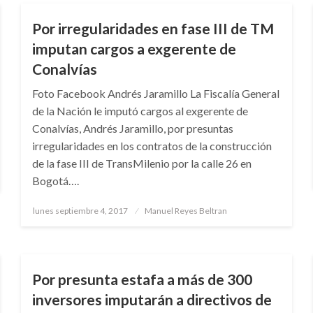
Por irregularidades en fase III de TM
imputan cargos a exgerente de
Conalvías
Foto Facebook Andrés Jaramillo La Fiscalía General
de la Nación le imputó cargos al exgerente de
Conalvías, Andrés Jaramillo, por presuntas
irregularidades en los contratos de la construcción
de la fase III de TransMilenio por la calle 26 en
Bogotá….
Publicado
lunes septiembre 4, 2017
Manuel Reyes Beltran
el
JUDICIAL
Por presunta estafa a más de 300
inversores imputarán a directivos de