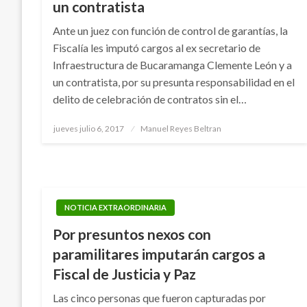
un contratista
Ante un juez con función de control de garantías, la
Fiscalía les imputó cargos al ex secretario de
Infraestructura de Bucaramanga Clemente León y a
un contratista, por su presunta responsabilidad en el
delito de celebración de contratos sin el…
Publicado
jueves julio 6, 2017
Manuel Reyes Beltran
el
NOTICIA EXTRAORDINARIA
Por presuntos nexos con
paramilitares imputarán cargos a
Fiscal de Justicia y Paz
Las cinco personas que fueron capturadas por