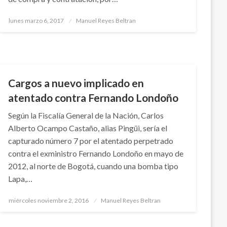
Publicado
lunes marzo 6, 2017
Manuel Reyes Beltran
el
JUDICIAL
Cargos a nuevo implicado en
atentado contra Fernando Londoño
Según la Fiscalía General de la Nación, Carlos
Alberto Ocampo Castaño, alias Pingüi, sería el
capturado número 7 por el atentado perpetrado
contra el exministro Fernando Londoño en mayo de
2012, al norte de Bogotá, cuando una bomba tipo
Lapa,…
Publicado
miércoles noviembre 2, 2016
Manuel Reyes Beltran
el