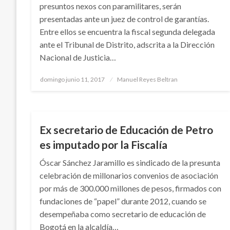
presuntos nexos con paramilitares, serán
presentadas ante un juez de control de garantías.
Entre ellos se encuentra la fiscal segunda delegada
ante el Tribunal de Distrito, adscrita a la Dirección
Nacional de Justicia…
Publicado
domingo junio 11, 2017
Manuel Reyes Beltran
el
BOGOTÁ
Ex secretario de Educación de Petro
es imputado por la Fiscalía
Óscar Sánchez Jaramillo es sindicado de la presunta
celebración de millonarios convenios de asociación
por más de 300.000 millones de pesos, firmados con
fundaciones de “papel” durante 2012, cuando se
desempeñaba como secretario de educación de
Bogotá en la alcaldía…