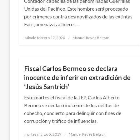
Contador, cabecilla de las denominadas Guerrillas
Unidas del Pacifico. Este hombre será procesado
por crímenes contra desmovilizados de las extintas
Farc, amenazas a líderes…
Publicado
sábado febrero 22, 2020
Manuel Reyes Beltran
el
TEMA DEL DÍA
ULTIMAHORA
Fiscal Carlos Bermeo se declara
inocente de inferir en extradición de
‘Jesús Santrich’
Este martes el fiscal de la JEP, Carlos Alberto
Bermeo se declaró inocente de los delitos de
cohecho, concierto para delinquir con fines de
corrupción y tráfico de influencias.
Publicado
martes marzo 5, 2019
Manuel Reyes Beltran
el