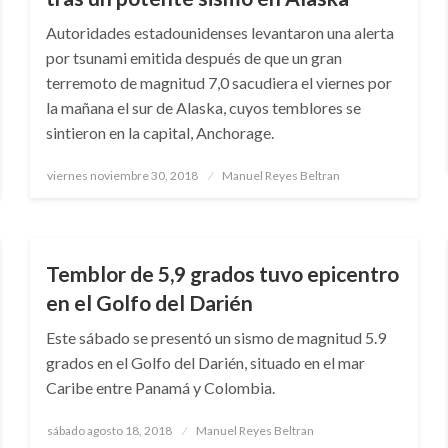
Autoridades estadounidenses levantaron una alerta
por tsunami emitida después de que un gran
terremoto de magnitud 7,0 sacudiera el viernes por
la mañana el sur de Alaska, cuyos temblores se
sintieron en la capital, Anchorage.
Publicado
viernes noviembre 30, 2018
Manuel Reyes Beltran
el
NOTICIA EXTRAORDINARIA
Temblor de 5,9 grados tuvo epicentro
en el Golfo del Darién
Este sábado se presentó un sismo de magnitud 5.9
grados en el Golfo del Darién, situado en el mar
Caribe entre Panamá y Colombia.
Publicado
sábado agosto 18, 2018
Manuel Reyes Beltran
el