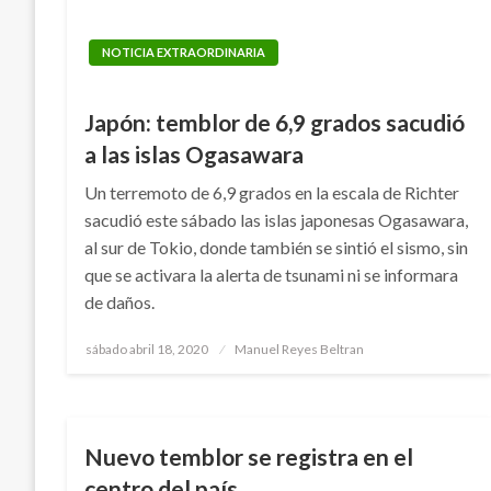
NOTICIA EXTRAORDINARIA
Japón: temblor de 6,9 grados sacudió
a las islas Ogasawara
Un terremoto de 6,9 grados en la escala de Richter
sacudió este sábado las islas japonesas Ogasawara,
al sur de Tokio, donde también se sintió el sismo, sin
que se activara la alerta de tsunami ni se informara
de daños.
Publicado
sábado abril 18, 2020
Manuel Reyes Beltran
el
NACIONAL
PANORAMA NACIONAL
TEMA DEL DÍA
Nuevo temblor se registra en el
centro del país