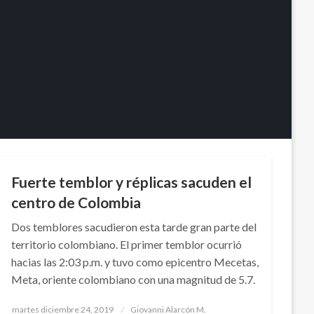
PANORAMA NACIONAL
TEMA DEL DÍA
Fuerte temblor y réplicas sacuden el
centro de Colombia
Dos temblores sacudieron esta tarde gran parte del
territorio colombiano. El primer temblor ocurrió
hacias las 2:03 p.m. y tuvo como epicentro Mecetas,
Meta, oriente colombiano con una magnitud de 5.7.
Publicado
martes diciembre 24, 2019
Giovanni Alarcón M.