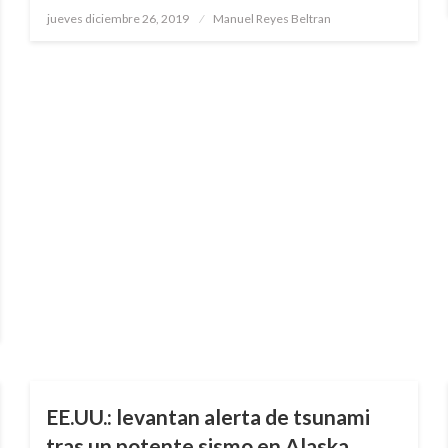
Publicado
jueves diciembre 26, 2019
Manuel Reyes Beltran
el
NOTICIA EXTRAORDINARIA
EE.UU.: levantan alerta de tsunami
tras un potente sismo en Alaska