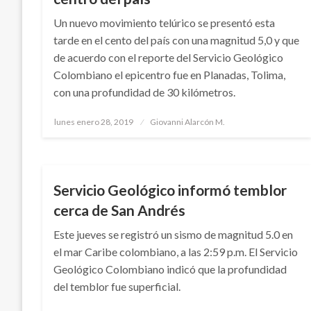
Un nuevo movimiento telúrico se presentó esta
tarde en el cento del país con una magnitud 5,0 y que
de acuerdo con el reporte del Servicio Geológico
Colombiano el epicentro fue en Planadas, Tolima,
con una profundidad de 30 kilómetros.
Publicado
lunes enero 28, 2019
Giovanni Alarcón M.
el
NOTICIA EXTRAORDINARIA
Servicio Geológico informó temblor
cerca de San Andrés
Este jueves se registró un sismo de magnitud 5.0 en
el mar Caribe colombiano, a las 2:59 p.m. El Servicio
Geológico Colombiano indicó que la profundidad
del temblor fue superficial.