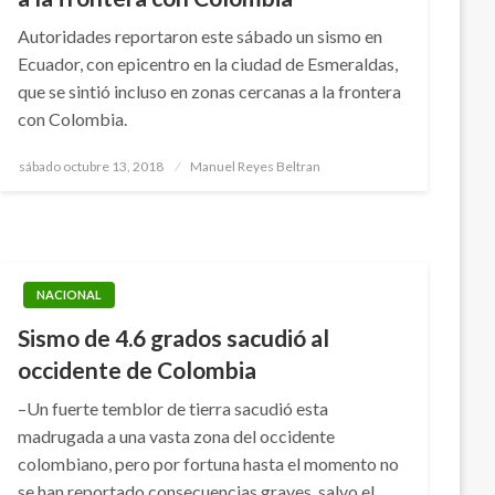
Autoridades reportaron este sábado un sismo en
Ecuador, con epicentro en la ciudad de Esmeraldas,
que se sintió incluso en zonas cercanas a la frontera
con Colombia.
Publicado
sábado octubre 13, 2018
Manuel Reyes Beltran
el
NACIONAL
Sismo de 4.6 grados sacudió al
occidente de Colombia
–Un fuerte temblor de tierra sacudió esta
madrugada a una vasta zona del occidente
colombiano, pero por fortuna hasta el momento no
se han reportado consecuencias graves, salvo el