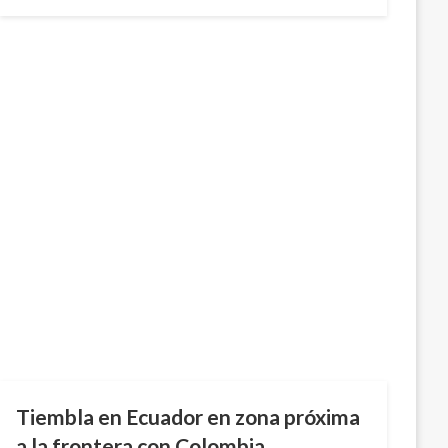
el
NOTICIA EXTRAORDINARIA
Tiembla en Ecuador en zona próxima
a la frontera con Colombia