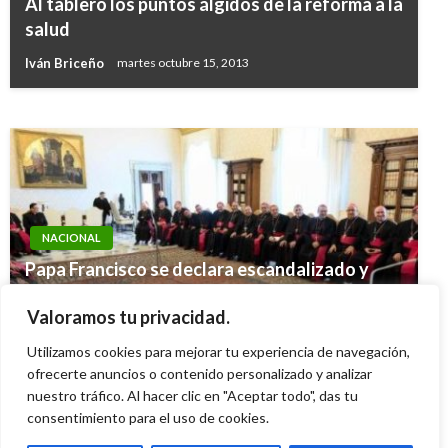
Al tablero los puntos álgidos de la reforma a la
Mico en Reforma Tributaria: alcaldes podrán
salud
crear y cobrar nuevos impuestos
Iván Briceño
martes octubre 15, 2013
Mary Gomez
miércoles diciembre 21, 2016
NACIONAL
Papa Francisco se declara escandalizado y
NOTICIA EXTRAORDINARIA
adolorido por la guerra y la violencia en
Venezuela: el «hambre» desaceleró la
Valoramos tu privacidad.
Colombia
hiperinflación, según el Parlamento
Utilizamos cookies para mejorar tu experiencia de navegación,
Ariel Cabrera
domingo abril 23, 2023
Manuel Reyes Beltran
ofrecerte anuncios o contenido personalizado y analizar
jueves agosto 8, 2019
nuestro tráfico. Al hacer clic en "Aceptar todo", das tu
consentimiento para el uso de cookies.