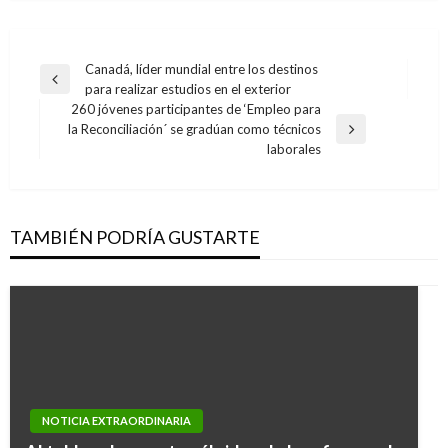
Navegación
Canadá, líder mundial entre los destinos
Entrada
para realizar estudios en el exterior
de
anterior
260 jóvenes participantes de ‘Empleo para
entradas
la Reconciliación´ se gradúan como técnicos
Entrada
laborales
siguiente
TAMBIÉN PODRÍA GUSTARTE
NOTICIA EXTRAORDINARIA
NOTICIA EXTRAORDINARIA