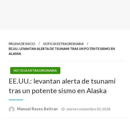
PÁGINA DE INICIO
NOTICIA EXTRAORDINARIA
EE.UU.: LEVANTAN ALERTA DE TSUNAMI TRAS UN POTENTE SISMO EN
ALASKA
NOTICIA EXTRAORDINARIA
EE.UU.: levantan alerta de tsunami
tras un potente sismo en Alaska
Publicado
Manuel Reyes Beltran
viernes noviembre 30, 2018
el