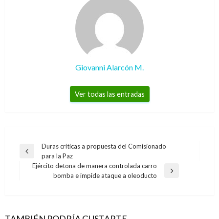
Giovanni Alarcón M.
Ver todas las entradas
Navegación
Duras críticas a propuesta del Comisionado
Entrada
para la Paz
de
anterior
Ejército detona de manera controlada carro
entradas
Entrada
bomba e impide ataque a oleoducto
siguiente
TAMBIÉN PODRÍA GUSTARTE