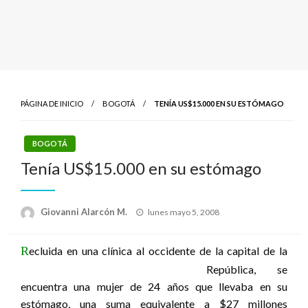
PÁGINA DE INICIO
BOGOTÁ
TENÍA US$15.000 EN SU ESTÓMAGO
BOGOTÁ
Tenía US$15.000 en su estómago
Publicado
Giovanni Alarcón M.
lunes mayo 5, 2008
el
R
ecluida en una clínica al occidente de la
capital de la
República, se
encuentra una mujer de 24 años que llevaba en su
estómago, una suma equivalente a $27 millones