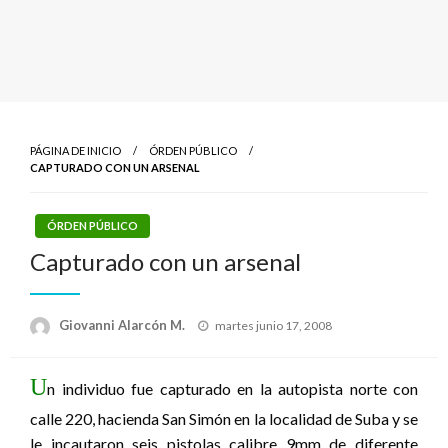
PÁGINA DE INICIO
ÓRDEN PÚBLICO
CAPTURADO CON UN ARSENAL
ÓRDEN PÚBLICO
Capturado con un arsenal
Publicado
Giovanni Alarcón M.
martes junio 17, 2008
el
U
n individuo fue capturado en la autopista norte con
calle 220, hacienda San Simón en la localidad de Suba y se
le incautaron seis pistolas calibre 9mm de diferente