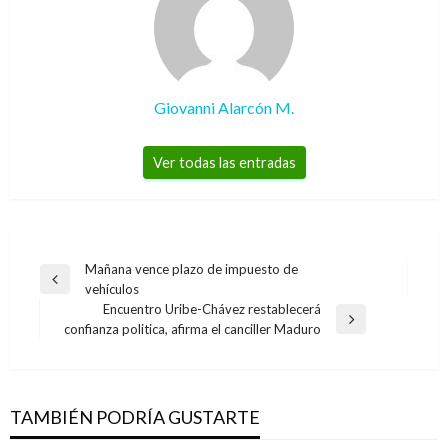
Giovanni Alarcón M.
Ver todas las entradas
Navegación
Mañana vence plazo de impuesto de
Entrada
vehículos
de
anterior
Encuentro Uribe-Chávez restablecerá
entradas
Entrada
confianza politica, afirma el canciller Maduro
siguiente
TAMBIÉN PODRÍA GUSTARTE