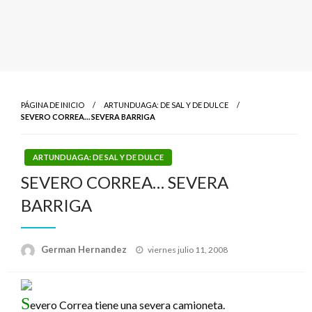
PÁGINA DE INICIO
ARTUNDUAGA: DE SAL Y DE DULCE
SEVERO CORREA… SEVERA BARRIGA
ARTUNDUAGA: DE SAL Y DE DULCE
SEVERO CORREA… SEVERA
BARRIGA
Publicado
German Hernandez
viernes julio 11, 2008
el
S
evero Correa tiene una severa camioneta.