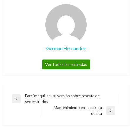
German Hernandez
Ver todas las entradas
Navegación
Farc ‘maquillan’ su versión sobre rescate de
Entrada
secuestrados
de
anterior
Mantenimiento en la carrera
entradas
Entrada
quinta
siguiente
ARTUNDUAGA: DE SAL Y DE DULCE