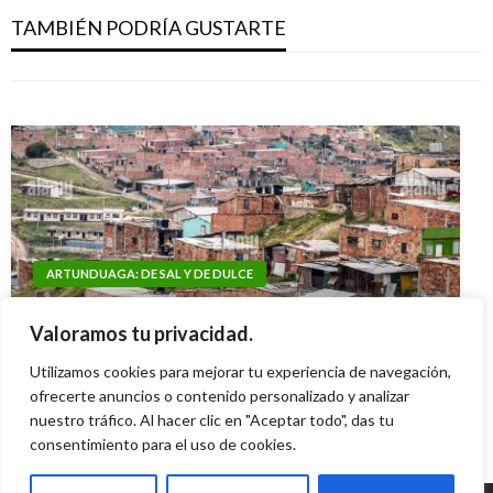
ARTUNDUAGA: DE SAL Y DE DULCE
CAROLINA BARCO BUSCA PUESTO
TAMBIÉN PODRÍA GUSTARTE
SUCESIÓN DE INFAMIAS
Edgar Artunduaga
lunes febrero 23, 2009
Edgar Artunduaga
miércoles febrero 4, 2009
ARTUNDUAGA: DE SAL Y DE DULCE
ARTUNDUAGA: DE SAL Y DE DULCE
Distrito cubriría a familias en condición de
Encuesta Santa Fe: Hernández Bonet el
Valoramos tu privacidad.
pobreza si la Nación las desprotege
comentarista deportivo favorito
Utilizamos cookies para mejorar tu experiencia de navegación,
Giovanni Alarcón M.
jueves febrero 6, 2025
Ariel Cabrera
ofrecerte anuncios o contenido personalizado y analizar
viernes febrero 13, 2009
nuestro tráfico. Al hacer clic en "Aceptar todo", das tu
consentimiento para el uso de cookies.