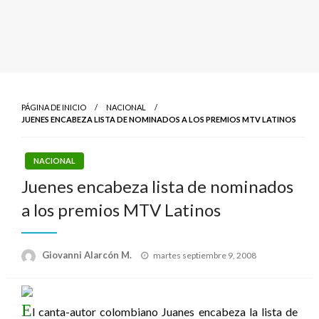
PÁGINA DE INICIO
NACIONAL
JUENES ENCABEZA LISTA DE NOMINADOS A LOS PREMIOS MTV LATINOS
NACIONAL
Juenes encabeza lista de nominados
a los premios MTV Latinos
Publicado
Giovanni Alarcón M.
martes septiembre 9, 2008
el
E
l canta-autor colombiano Juanes encabeza la lista de