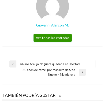
Giovanni Alarcón M.
Ver todas las entradas
Navegación
Alvaro Araujo Noguera quedaría en libertad
Entrada
de
60 años de cárcel por masacre de Sitio
anterior
Entrada
Nuevo – Magdalena
entradas
siguiente
NACIONAL
Ministerio de Justicia capacitó a futuros
empresarios del cannabis medicinal
TAMBIÉN PODRÍA GUSTARTE
Iván Briceño
viernes septiembre 6, 2019