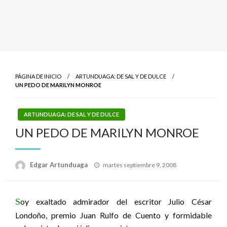
PÁGINA DE INICIO
ARTUNDUAGA: DE SAL Y DE DULCE
UN PEDO DE MARILYN MONROE
ARTUNDUAGA: DE SAL Y DE DULCE
UN PEDO DE MARILYN MONROE
Publicado
Edgar Artunduaga
martes septiembre 9, 2008
el
S
oy exaltado admirador del escritor Julio César
Londoño, premio Juan Rulfo de Cuento y formidable