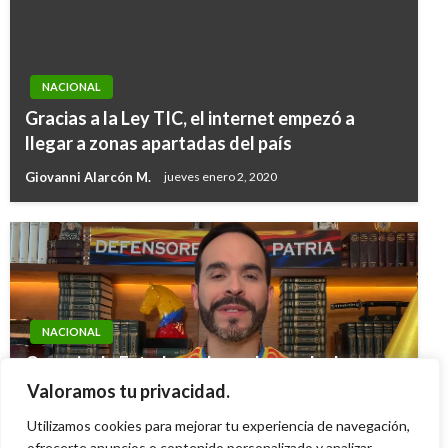
NACIONAL
Gracias a la Ley TIC, el internet empezó a
llegar a zonas apartadas del país
Giovanni Alarcón M.
jueves enero 2, 2020
NACIONAL
Consejo de Estado rechaza demanda de
nulidad y deja en firme la candidatura de
Valoramos tu privacidad.
Abelardo de la Espriella
Utilizamos cookies para mejorar tu experiencia de navegación,
Giovanni Alarcón M.
ofrecerte anuncios o contenido personalizado y analizar
jueves junio 11, 2026