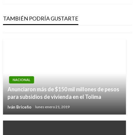
Entregan obras viales en Sucre por más de
$1.000 millones
TAMBIÉN PODRÍA GUSTARTE
Giovanni Alarcón M.
jueves junio 6, 2019
NACIONAL
Anunciaron más de $150 mil millones de pesos
para subsidios de vivienda en el Tolima
Iván Briceño
lunes enero 21, 2019