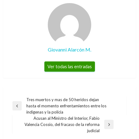
Giovanni Alarcón M.
Ver todas las entradas
Navegación
Tres muertos y mas de 50 heridos dejan
hasta el momento enfrentamientos entre los
de
Entrada
indigenas y la policia
anterior
entradas
Acusan al Ministro del Interior, Fabio
Valencia Cossio, del fracaso de la reforma
Entrada
judicial
siguiente
NACIONAL