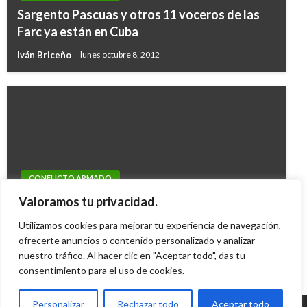
Sargento Pascuas y otros 11 voceros de las
Farc ya están en Cuba
Iván Briceño
lunes octubre 8, 2012
CONFLICTO ARMADO
Santos: Acuerdo de paz con las Farc se puede
Valoramos tu privacidad.
dar más rápido de lo que se cree
Utilizamos cookies para mejorar tu experiencia de navegación,
Ariel Cabrera
ofrecerte anuncios o contenido personalizado y analizar
miércoles septiembre 12, 2012
nuestro tráfico. Al hacer clic en "Aceptar todo", das tu
consentimiento para el uso de cookies.
Personalizar
Rechazar todo
Aceptar todo