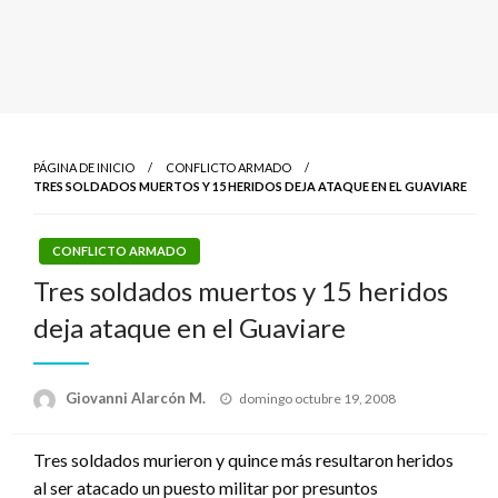
PÁGINA DE INICIO
CONFLICTO ARMADO
TRES SOLDADOS MUERTOS Y 15 HERIDOS DEJA ATAQUE EN EL GUAVIARE
CONFLICTO ARMADO
Tres soldados muertos y 15 heridos
deja ataque en el Guaviare
Publicado
Giovanni Alarcón M.
domingo octubre 19, 2008
el
Tres soldados murieron y quince más resultaron heridos
al ser atacado un puesto militar por presuntos