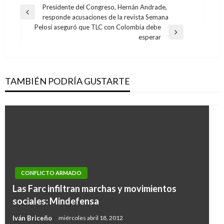
Navegación
Presidente del Congreso, Hernán Andrade,
Entrada
responde acusaciones de la revista Semana
de
anterior
Pelosi aseguró que TLC con Colombia debe
entradas
Entrada
esperar
siguiente
TAMBIÉN PODRÍA GUSTARTE
CONFLICTO ARMADO
Las Farc infiltran marchas y movimientos
sociales: Mindefensa
Iván Briceño
miércoles abril 18, 2012