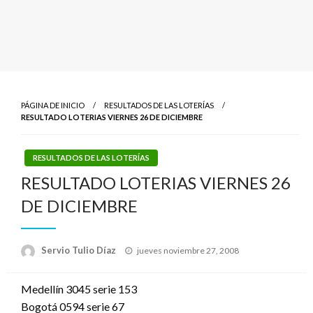
PÁGINA DE INICIO
RESULTADOS DE LAS LOTERÍAS
RESULTADO LOTERIAS VIERNES 26 DE DICIEMBRE
RESULTADOS DE LAS LOTERÍAS
RESULTADO LOTERIAS VIERNES 26
DE DICIEMBRE
Publicado
Servio Tulio Díaz
jueves noviembre 27, 2008
el
Medellín 3045 serie 153
Bogotá 0594 serie 67