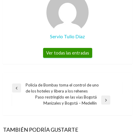
Servio Tulio Díaz
Ver todas las entradas
Navegación
Policía de Bombay toma el control de uno
Entrada
de los hoteles y libera a los rehenes
de
anterior
Paso restringido en las vías Bogotá
entradas
Entrada
Manizales y Bogotá – Medellín
siguiente
TAMBIÉN PODRÍA GUSTARTE