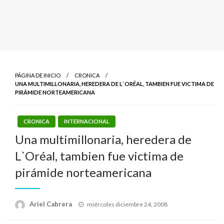
PÁGINA DE INICIO
CRONICA
UNA MULTIMILLONARIA, HEREDERA DE L`ORÉAL, TAMBIEN FUE VICTIMA DE
PIRÁMIDE NORTEAMERICANA
CRONICA
INTERNACIONAL
Una multimillonaria, heredera de
L`Oréal, tambien fue victima de
pirámide norteamericana
Publicado
Ariel Cabrera
miércoles diciembre 24, 2008
el