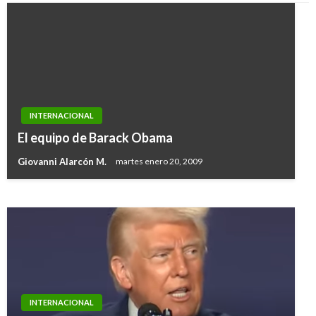
INTERNACIONAL
INTERNACIONAL
EE.UU. anuncia regla para detener por más
El equipo de Barack Obama
tiempo a familias migrantes
Giovanni Alarcón M.
martes enero 20, 2009
Ariel Cabrera
miércoles agosto 21, 2019
INTERNACIONAL