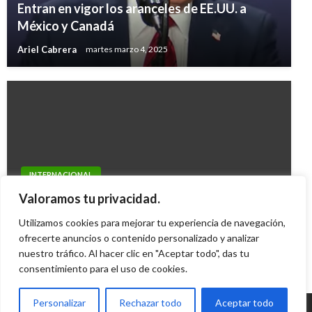
Entran en vigor los aranceles de EE.UU. a
México y Canadá
Ariel Cabrera
martes marzo 4, 2025
INTERNACIONAL
Los ‘Indignados’ retan a autoridades de New
Valoramos tu privacidad.
York; protestas se extienden a otras ciudades
Utilizamos cookies para mejorar tu experiencia de navegación,
Iván Briceño
ofrecerte anuncios o contenido personalizado y analizar
lunes octubre 3, 2011
nuestro tráfico. Al hacer clic en "Aceptar todo", das tu
consentimiento para el uso de cookies.
Personalizar
Rechazar todo
Aceptar todo