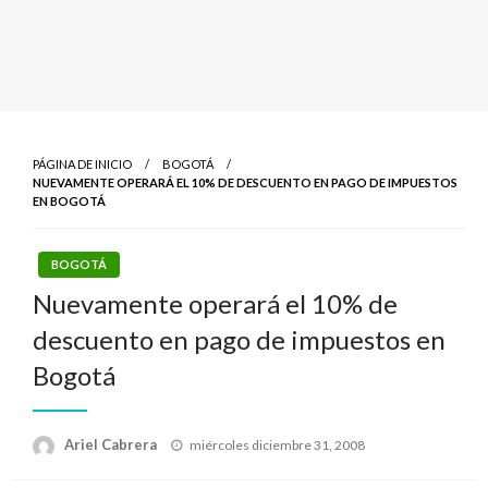
PÁGINA DE INICIO
BOGOTÁ
NUEVAMENTE OPERARÁ EL 10% DE DESCUENTO EN PAGO DE IMPUESTOS
EN BOGOTÁ
BOGOTÁ
Nuevamente operará el 10% de
descuento en pago de impuestos en
Bogotá
Publicado
Ariel Cabrera
miércoles diciembre 31, 2008
el