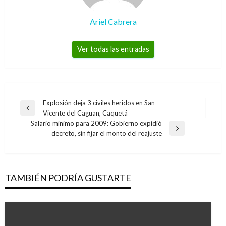
Ariel Cabrera
Ver todas las entradas
Navegación
Explosión deja 3 civiles heridos en San
Entrada
Vicente del Caguan, Caquetá
de
anterior
Salario mínimo para 2009: Gobierno expidió
entradas
Entrada
decreto, sin fijar el monto del reajuste
siguiente
TAMBIÉN PODRÍA GUSTARTE