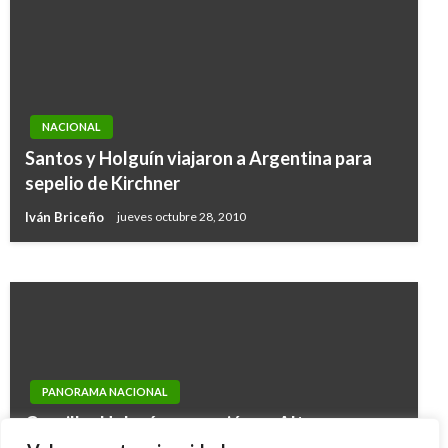
NACIONAL
POLÍTICA
Santos y Holguín viajaron a Argentina para
EE.UU: Pence anunciará en Bogotá «pasos
sepelio de Kirchner
concretos» sobre crisis en Venezuela
Iván Briceño
jueves octubre 28, 2010
Ariel Cabrera
lunes febrero 25, 2019
PANORAMA NACIONAL
Canciller Holguín se reunió con Alto