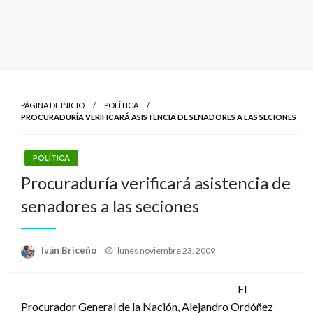
PÁGINA DE INICIO
POLÍTICA
PROCURADURÍA VERIFICARÁ ASISTENCIA DE SENADORES A LAS SECIONES
POLÍTICA
Procuraduría verificará asistencia de
senadores a las seciones
Publicado
Iván Briceño
lunes noviembre 23, 2009
el
El
Procurador General de la Nación, Alejandro Ordóñez