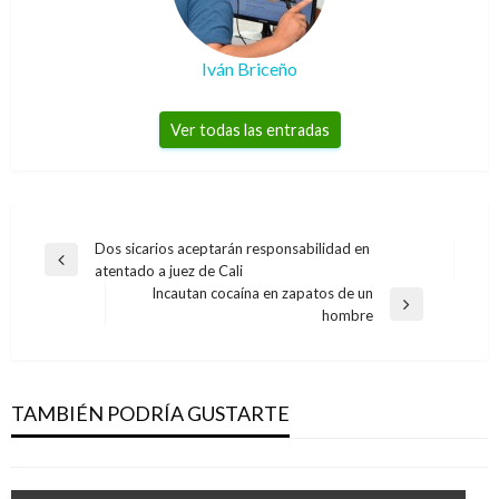
Iván Briceño
Ver todas las entradas
Navegación
Dos sicarios aceptarán responsabilidad en
Entrada
atentado a juez de Cali
de
anterior
Incautan cocaína en zapatos de un
entradas
Entrada
hombre
siguiente
POLÍTICA
Carta de Santos a Uribe: de «Paramilitar» a
«Respetado expresidente y Senador»
TAMBIÉN PODRÍA GUSTARTE
Mary Gomez
miércoles julio 13, 2016