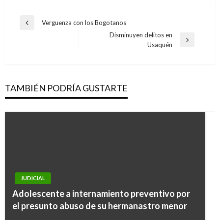
Navegación
Verguenza con los Bogotanos
Entrada
de
Disminuyen delitos en
anterior
Entrada
Usaquén
entradas
siguiente
TAMBIÉN PODRÍA GUSTARTE
JUDICIAL
JUDICIAL
Adolescente a internamiento preventivo por
Cayeron falsos indígenas que defraudaban
el presunto abuso de su hermanastro menor
terrenos baldíos en Putumayo