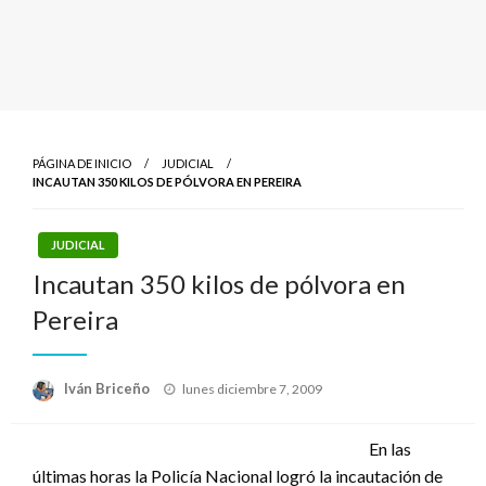
PÁGINA DE INICIO
JUDICIAL
INCAUTAN 350 KILOS DE PÓLVORA EN PEREIRA
JUDICIAL
Incautan 350 kilos de pólvora en
Pereira
Publicado
Iván Briceño
lunes diciembre 7, 2009
el
En las
últimas horas la Policía Nacional logró la incautación de