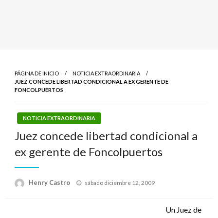
PÁGINA DE INICIO
NOTICIA EXTRAORDINARIA
JUEZ CONCEDE LIBERTAD CONDICIONAL A EX GERENTE DE
FONCOLPUERTOS
NOTICIA EXTRAORDINARIA
Juez concede libertad condicional a
ex gerente de Foncolpuertos
Publicado
Henry Castro
sábado diciembre 12, 2009
el
Un Juez de