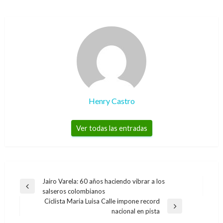
Henry Castro
Ver todas las entradas
Navegación
Jairo Varela: 60 años haciendo vibrar a los
Entrada
salseros colombianos
de
anterior
Ciclista Maria Luisa Calle impone record
entradas
NOTICIA EXTRAORDINARIA
Entrada
nacional en pista
siguiente