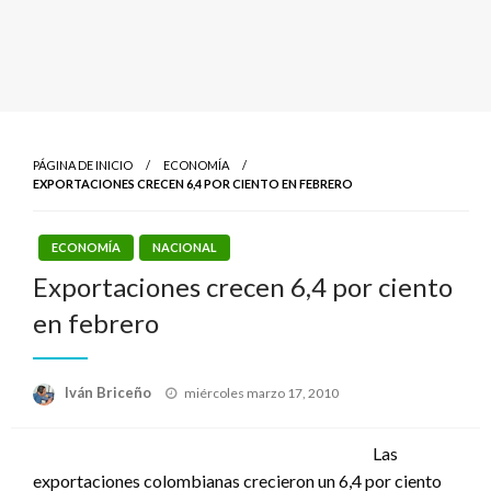
PÁGINA DE INICIO
ECONOMÍA
EXPORTACIONES CRECEN 6,4 POR CIENTO EN FEBRERO
ECONOMÍA
NACIONAL
Exportaciones crecen 6,4 por ciento
en febrero
Publicado
Iván Briceño
miércoles marzo 17, 2010
el
Las
exportaciones colombianas crecieron un 6,4 por ciento