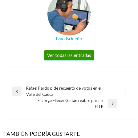
Iván Briceño
Ver todas las entradas
Navegación
Rafael Pardo pide recuento de votos en el
Entrada
Valle del Cauca
de
anterior
El Jorge Eliecer Gaitán reabre para el
entradas
Entrada
FITB
siguiente
TAMBIÉN PODRÍA GUSTARTE