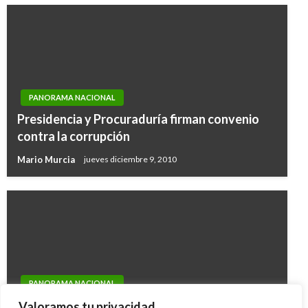
PANORAMA NACIONAL
Presidencia y Procuraduría firman convenio
contra la corrupción
Mario Murcia
jueves diciembre 9, 2010
PANORAMA NACIONAL
Ricardo Lozano asumirá la Embajada de
Valoramos tu privacidad.