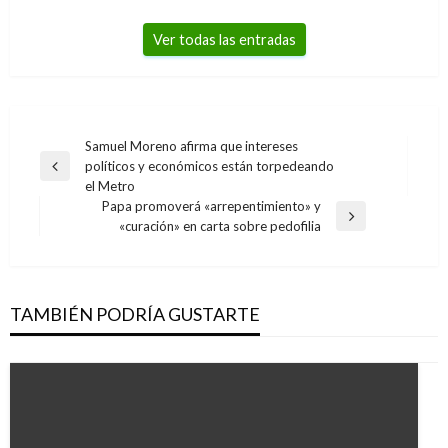
Ver todas las entradas
Navegación
Samuel Moreno afirma que intereses
políticos y económicos están torpedeando
de
Entrada
el Metro
anterior
entradas
Papa promoverá «arrepentimiento» y
Entrada
«curación» en carta sobre pedofilia
siguiente
TAMBIÉN PODRÍA GUSTARTE