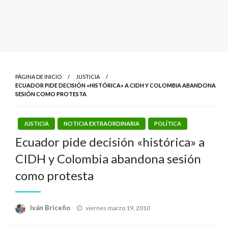
PÁGINA DE INICIO
JUSTICIA
ECUADOR PIDE DECISIÓN «HISTÓRICA» A CIDH Y COLOMBIA ABANDONA
SESIÓN COMO PROTESTA
JUSTICIA
NOTICIA EXTRAORDINARIA
POLÍTICA
Ecuador pide decisión «histórica» a
CIDH y Colombia abandona sesión
como protesta
Publicado
Iván Briceño
viernes marzo 19, 2010
el