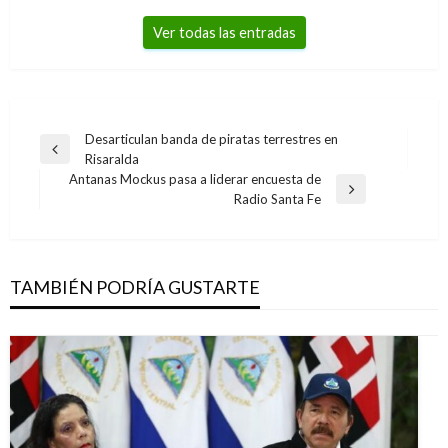
Ver todas las entradas
Navegación
Desarticulan banda de piratas terrestres en
Entrada
Risaralda
de
anterior
Antanas Mockus pasa a liderar encuesta de
entradas
Entrada
Radio Santa Fe
siguiente
TAMBIÉN PODRÍA GUSTARTE