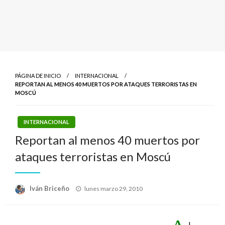
PÁGINA DE INICIO
INTERNACIONAL
REPORTAN AL MENOS 40 MUERTOS POR ATAQUES TERRORISTAS EN
MOSCÚ
INTERNACIONAL
Reportan al menos 40 muertos por
ataques terroristas en Moscú
Publicado
Iván Briceño
lunes marzo 29, 2010
el
l