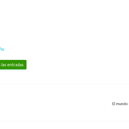
eño
 las entradas
El mundo 
Entrada
siguiente