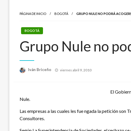
PÁGINA DE INICIO
BOGOTÁ
GRUPO NULE NO PODRÁ ACOGERSE
BOGOTÁ
Grupo Nule no pod
Publicado
Iván Briceño
viernes abril 9, 2010
el
El Gobiern
Nule.
Las empresas a las cuales les fue ngada la petición son T
Consultores.
Según La Superintendencia de Sociedades, el rechazo se d