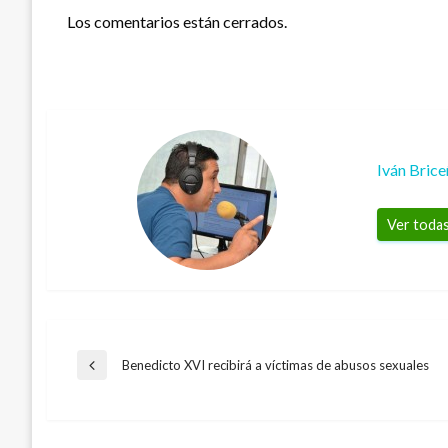
Los comentarios están cerrados.
Iván Bric
Ver todas
Navegación
Benedicto XVI recibirá a víctimas de abusos sexuales
Entrada
anterior
de