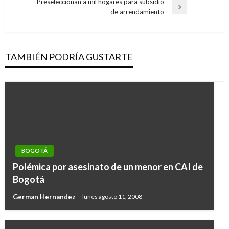
anterior
Preseleccionan a mil hogares para subsidio
entradas
Entrada
de arrendamiento
siguiente
TAMBIÉN PODRÍA GUSTARTE
BOGOTÁ
Polémica por asesinato de un menor en CAI de
Bogotá
German Hernandez
lunes agosto 11, 2008