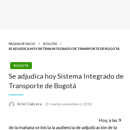
PÁGINA DE INICIO
BOGOTÁ
SE ADJUDICA HOY SISTEMA INTEGRADO DE TRANSPORTE DE BOGOTÁ
BOGOTÁ
Se adjudica hoy Sistema Integrado de
Transporte de Bogotá
Publicado
Ariel Cabrera
martes noviembre 2, 2010
el
Hoy, a las 9
de la mañana se inicia la audiencia de adjudicación de la