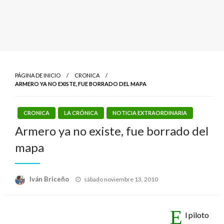
PÁGINA DE INICIO
CRONICA
ARMERO YA NO EXISTE, FUE BORRADO DEL MAPA
CRONICA
LA CRÓNICA
NOTICIA EXTRAORDINARIA
Armero ya no existe, fue borrado del
mapa
Publicado
Iván Briceño
sábado noviembre 13, 2010
el
E
l piloto