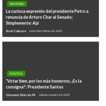
NACIONAL
La curiosa expresión del presidente Petro a
renuncia de Arturo Char al Senado;
Simplemente: Ajá
Ariel Cabrera
miércoles febrero 8, 2023
POLÍTICA
POLÍTICA
Llegan al país los primeros invitados
‘Votar bien, por los más honestos, ¡Es la
internacionales para la posesión de Iván
consigna!’: Presidente Santos
Duque
Giovanni Alarcón M.
sábado octubre 24, 2015
Andres Felipe Gama
domingo agosto 5, 2018