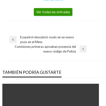
Ver todas las entradas
Navegación
Ecopetrol descubrió crudo en un nuevo
Entrada
pozo en el Meta
de
anterior
Comisiones primeras aprueban ponencia del
entradas
Entrada
nuevo código de Policía
siguiente
TAMBIÉN PODRÍA GUSTARTE