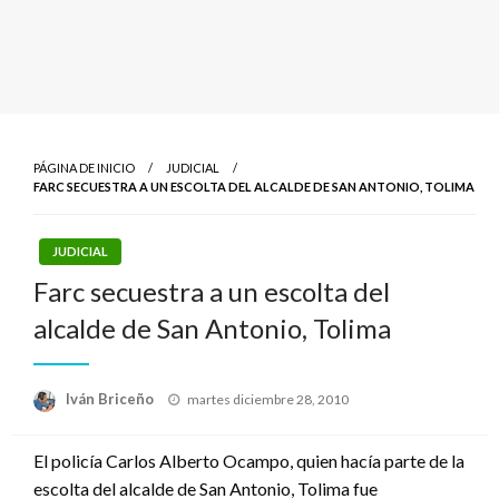
PÁGINA DE INICIO
JUDICIAL
FARC SECUESTRA A UN ESCOLTA DEL ALCALDE DE SAN ANTONIO, TOLIMA
JUDICIAL
Farc secuestra a un escolta del
alcalde de San Antonio, Tolima
Publicado
Iván Briceño
martes diciembre 28, 2010
el
El policía Carlos Alberto Ocampo, quien hacía parte de la
escolta del alcalde de San Antonio, Tolima fue