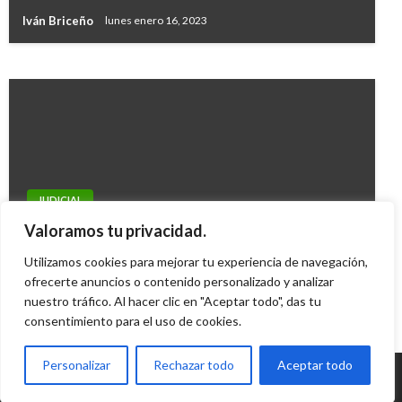
el Atlántico
Iván Briceño
lunes enero 16, 2023
Manuel Reyes Beltran
miércoles septiembre 13, 2017
JUDICIAL
Fernando Londoño atribuyó atentado a una
Valoramos tu privacidad.
‘repotenciada’ guerrilla de las Farc
Utilizamos cookies para mejorar tu experiencia de navegación,
Geovany Quintero Gómez
ofrecerte anuncios o contenido personalizado y analizar
miércoles mayo 23, 2012
nuestro tráfico. Al hacer clic en "Aceptar todo", das tu
consentimiento para el uso de cookies.
Personalizar
Rechazar todo
Aceptar todo
© Radio Santa Fe 1070 am