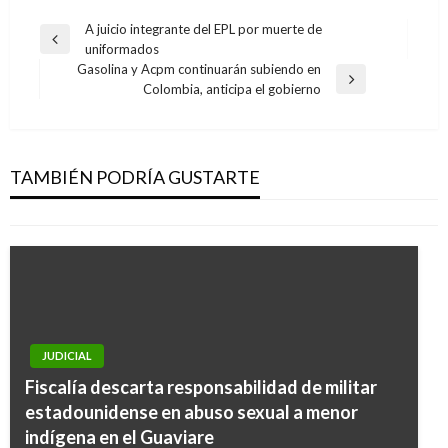
Navegación
A juicio integrante del EPL por muerte de
Entrada
uniformados
de
anterior
Gasolina y Acpm continuarán subiendo en
entradas
Entrada
Colombia, anticipa el gobierno
siguiente
JUDICIAL
Desarticulan banda de piratas terrestres
denominada «los 104»
TAMBIÉN PODRÍA GUSTARTE
Giovanni Alarcón M.
martes agosto 2, 2016
JUDICIAL
Fiscalía descarta responsabilidad de militar
JUDICIAL
estadounidense en abuso sexual a menor
Desmantelan banda delictiva Los Diablitos en
indígena en el Guaviare