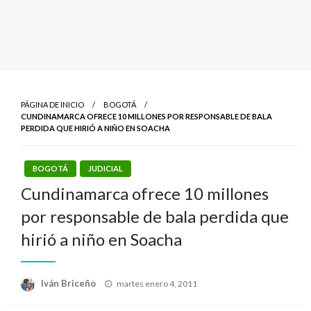
PÁGINA DE INICIO
BOGOTÁ
CUNDINAMARCA OFRECE 10 MILLONES POR RESPONSABLE DE BALA
PERDIDA QUE HIRIÓ A NIÑO EN SOACHA
BOGOTÁ
JUDICIAL
Cundinamarca ofrece 10 millones
por responsable de bala perdida que
hirió a niño en Soacha
Publicado
Iván Briceño
martes enero 4, 2011
el