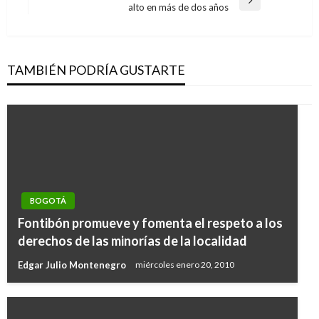
entradas
Entrada
alto en más de dos años
siguiente
TAMBIÉN PODRÍA GUSTARTE
BOGOTÁ
Fontibón promueve y fomenta el respeto a los
derechos de las minorías de la localidad
Edgar Julio Montenegro
miércoles enero 20, 2010