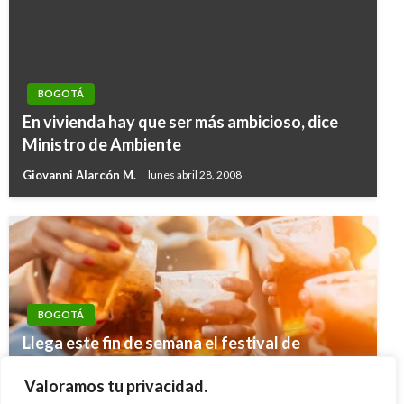
BOGOTÁ
En vivienda hay que ser más ambicioso, dice
Ministro de Ambiente
Giovanni Alarcón M.
lunes abril 28, 2008
BOGOTÁ
JUDICIAL
Llega este fin de semana el festival de
Llaman a imputación de cargos por el delito de
cervezas artesanales ‘Copa de las Alturas
homicidios a policías por incendio en el CAI de
Valoramos tu privacidad.
Hecho en Bogotá’