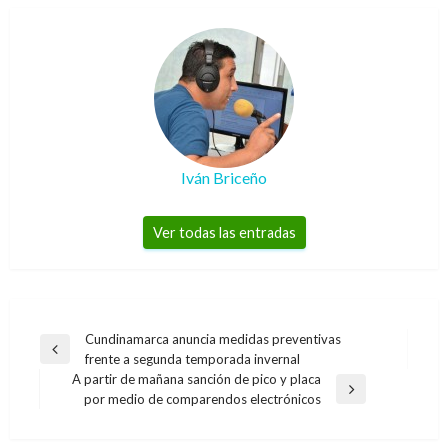
Iván Briceño
Ver todas las entradas
Navegación
Cundinamarca anuncia medidas preventivas
Entrada
frente a segunda temporada invernal
de
anterior
A partir de mañana sanción de pico y placa
entradas
Entrada
por medio de comparendos electrónicos
siguiente