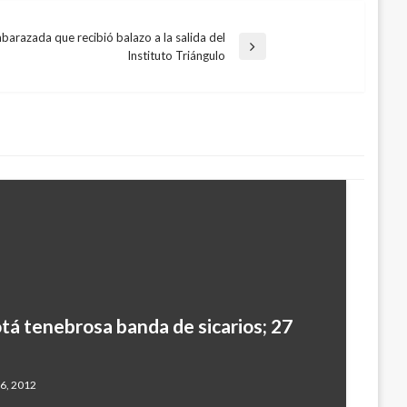
arazada que recibió balazo a la salida del
Instituto Triángulo
á tenebrosa banda de sicarios; 27
orativa por los 50 años de la
6, 2012
tubre 31, 2017