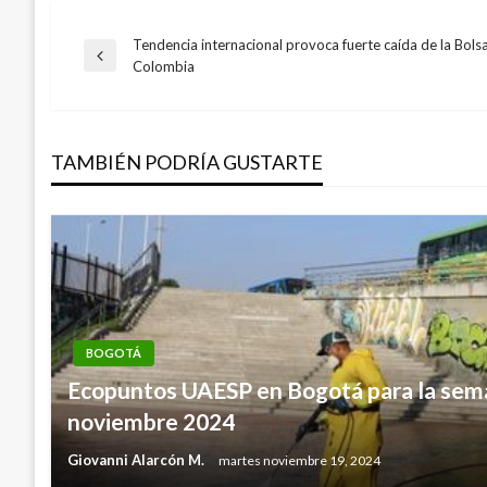
Tendencia internacional provoca fuerte caída de la Bols
Navegación
Entrada
Colombia
anterior
de
TAMBIÉN PODRÍA GUSTARTE
entradas
BOGOTÁ
Ecopuntos UAESP en Bogotá para la sema
noviembre 2024
Giovanni Alarcón M.
martes noviembre 19, 2024