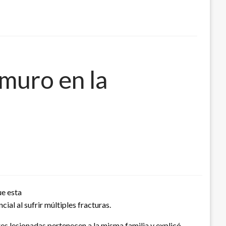
 muro en la
ue esta
ial al sufrir múltiples fracturas.
es lesionadas pertenecen a la misma familia y explicó