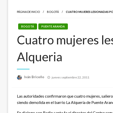
PÁGINA DE INICIO
BOGOTÁ
CUATRO MUJERES LESIONADAS PO
BOGOTÁ
PUENTE ARANDA
Cuatro mujeres le
Alqueria
Publicado
Iván Briceño
jueves septiembre 22, 2011
el
Las autoridades confirmaron que cuatro mujeres, salieron
siendo demolida en el barrio La Alquería de Puente Aranda
En dialogo con Radio santa fe el director del Centro re