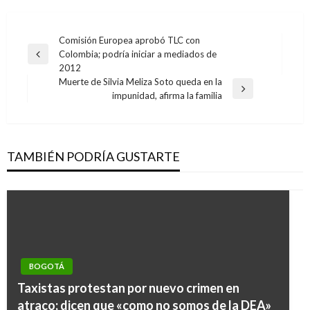
Navegación
Comisión Europea aprobó TLC con
Colombia; podría iniciar a mediados de
de
Entrada
2012
anterior
entradas
Muerte de Silvia Meliza Soto queda en la
Entrada
impunidad, afirma la familia
siguiente
TAMBIÉN PODRÍA GUSTARTE
BOGOTÁ
Taxistas protestan por nuevo crimen en
atraco; dicen que «como no somos de la DEA»