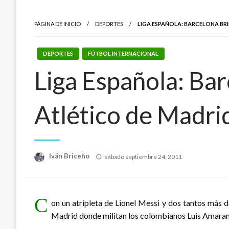
PÁGINA DE INICIO
DEPORTES
LIGA ESPAÑOLA: BARCELONA BRI
DEPORTES
FÚTBOL INTERNACIONAL
Liga Española: Bar
Atlético de Madri
Publicado
Iván Briceño
sábado septiembre 24, 2011
el
C
on un atripleta de Lionel Messi y dos tantos más d
Madrid donde militan los colombianos Luis Amaranto