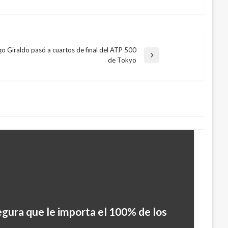
go Giraldo pasó a cuartos de final del ATP 500
a
de Tokyo
te
egura que le importa el 100% de los
a el Holocausto nazi y alerta: “Estas