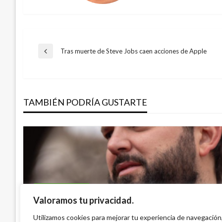
Navegación
Tras muerte de Steve Jobs caen acciones de Apple
Entrada
anterior
de
TAMBIÉN PODRÍA GUSTARTE
entradas
INTERNACIONAL
Valoramos tu privacidad.
INTERNACIONAL
Chile: Fiscalía investiga denuncia contra 
ACNUR pide apoyo para atender migrant
Utilizamos cookies para mejorar tu experiencia de navegación
acoso sexual