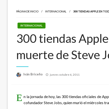
PÁGINA DE INICIO
INTERNACIONAL
300 TIENDAS APPLE EN TO
INTERNACIONAL
300 tiendas Apple
muerte de Steve 
Publicado
Iván Briceño
jueves octubre 6, 2011
el
E
n la jornada de hoy, las 300 tiendas oficiales de 
cofundador Steve Jobs, quien murió el miércoles tra