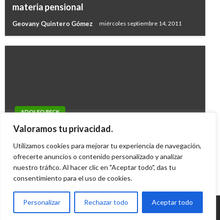
materia pensional
Geovany Quintero Gómez
miércoles septiembre 14, 2011
ADOLFO BECK
Consultorio jurídico abierto ley de Habeas
Valoramos tu privacidad.
Data
Utilizamos cookies para mejorar tu experiencia de navegación,
Ariel Cabrera
ofrecerte anuncios o contenido personalizado y analizar
martes diciembre 9, 2008
nuestro tráfico. Al hacer clic en "Aceptar todo", das tu
consentimiento para el uso de cookies.
Personalizar
Rechazar todo
Aceptar todo
© Radio Santa Fe 1070 am