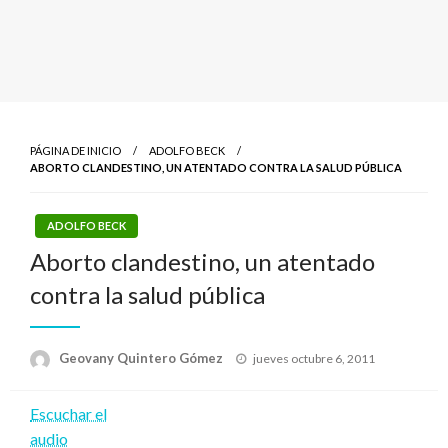
PÁGINA DE INICIO
ADOLFO BECK
ABORTO CLANDESTINO, UN ATENTADO CONTRA LA SALUD PÚBLICA
ADOLFO BECK
Aborto clandestino, un atentado
contra la salud pública
Publicado
Geovany Quintero Gómez
jueves octubre 6, 2011
el
Escuchar el
audio