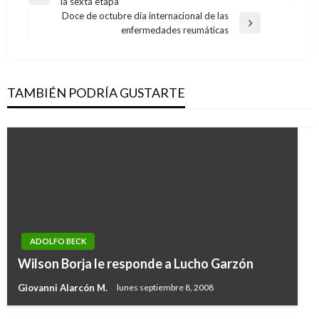
Entrada
la sexta etapa
de
anterior
Doce de octubre día internacional de las
entradas
Entrada
enfermedades reumáticas
siguiente
TAMBIÉN PODRÍA GUSTARTE
ADOLFO BECK
Wilson Borja le responde a Lucho Garzón
Giovanni Alarcón M.
lunes septiembre 8, 2008