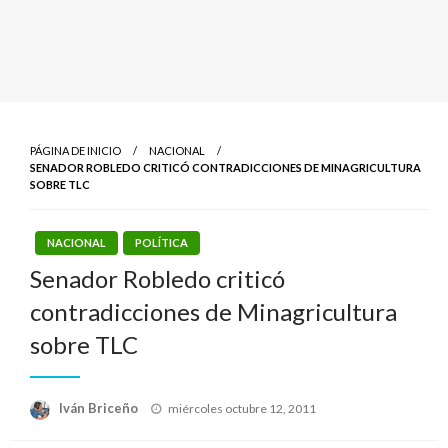
PÁGINA DE INICIO
NACIONAL
SENADOR ROBLEDO CRITICÓ CONTRADICCIONES DE MINAGRICULTURA
SOBRE TLC
NACIONAL
POLÍTICA
Senador Robledo criticó
contradicciones de Minagricultura
sobre TLC
Publicado
Iván Briceño
miércoles octubre 12, 2011
el