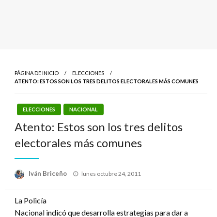
PÁGINA DE INICIO
ELECCIONES
ATENTO: ESTOS SON LOS TRES DELITOS ELECTORALES MÁS COMUNES
ELECCIONES
NACIONAL
Atento: Estos son los tres delitos
electorales más comunes
Publicado
Iván Briceño
lunes octubre 24, 2011
el
La Policía
Nacional indicó que desarrolla estrategias para dar a