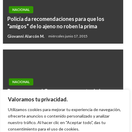
NACIONAL
Policía da recomendaciones para que los
“amigos” de lo ajeno no roben la prima
Giovanni Alarcón M.
miércoles junio 17, 2015
NACIONAL
Proponen en el Congreso proyecto de ley para
reducir el costo del SOAT para motociclistas
Valoramos tu privacidad.
hasta en un 20%
Utilizamos cookies para mejorar tu experiencia de navegación,
Ariel Cabrera
ofrecerte anuncios o contenido personalizado y analizar
viernes enero 19, 2018
nuestro tráfico. Al hacer clic en "Aceptar todo", das tu
consentimiento para el uso de cookies.