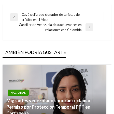
Navegación
Cayó peligroso clonador de tarjetas de
Entrada
crédito en el Meta
de
anterior
Canciller de Venezuela destacó avances en
entradas
Entrada
relaciones con Colombia
siguiente
TAMBIÉN PODRÍA GUSTARTE
NACIONAL
Migrantes venezolanos podrán reclamar
Permiso por Protección Temporal PPT en
Cartagena