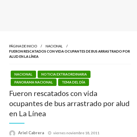
PÁGINA DE INICIO
NACIONAL
FUERON RESCATADOS CON VIDA OCUPANTES DE BUS ARRASTRADO POR
ALUD EN LA LÍNEA
NACIONAL
NOTICIA EXTRAORDINARIA
PANORAMA NACIONAL
TEMA DEL DÍA
Fueron rescatados con vida
ocupantes de bus arrastrado por alud
en La Línea
Publicado
Ariel Cabrera
viernes noviembre 18, 2011