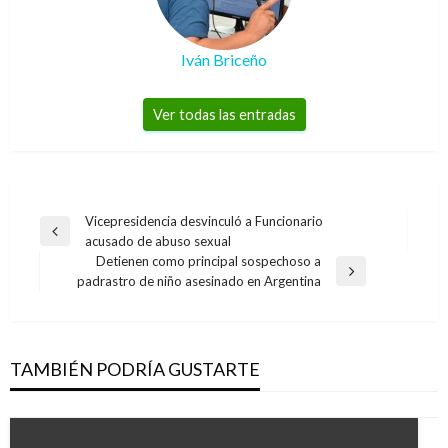
Iván Briceño
Ver todas las entradas
Navegación
Vicepresidencia desvinculó a Funcionario
Entrada
acusado de abuso sexual
de
anterior
Detienen como principal sospechoso a
entradas
Entrada
padrastro de niño asesinado en Argentina
siguiente
TAMBIÉN PODRÍA GUSTARTE