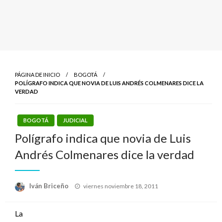
PÁGINA DE INICIO
BOGOTÁ
POLÍGRAFO INDICA QUE NOVIA DE LUIS ANDRÉS COLMENARES DICE LA
VERDAD
BOGOTÁ
JUDICIAL
Polígrafo indica que novia de Luis
Andrés Colmenares dice la verdad
Publicado
Iván Briceño
viernes noviembre 18, 2011
el
La