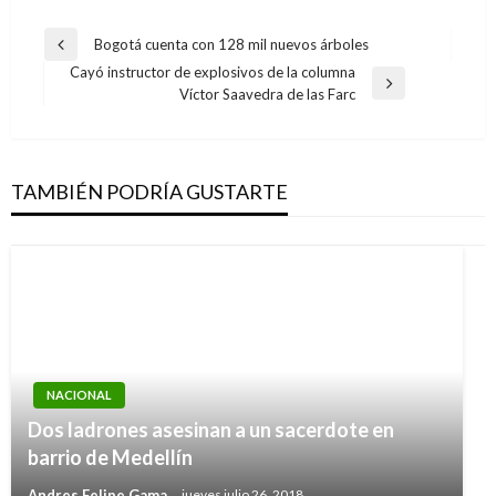
Navegación
Bogotá cuenta con 128 mil nuevos árboles
Entrada
de
Cayó instructor de explosivos de la columna
anterior
Entrada
Víctor Saavedra de las Farc
entradas
siguiente
TAMBIÉN PODRÍA GUSTARTE
NACIONAL
NACIONAL
Dos ladrones asesinan a un sacerdote en
Mintransporte denuncia que están utilizando
barrio de Medellín
su nombre para enviar información falsa
Andres Felipe Gama
jueves julio 26, 2018