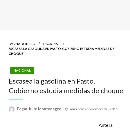
PÁGINA DE INICIO
NACIONAL
ESCASEA LA GASOLINA EN PASTO, GOBIERNO ESTUDIA MEDIDAS DE
CHOQUE
NACIONAL
Escasea la gasolina en Pasto,
Gobierno estudia medidas de choque
Publicado
Edgar Julio Montenegro
miércoles noviembre 30, 2011
el
Ante la