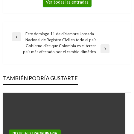
Ver todas las entradas
Navegación
Este domingo 11 de diciembre Jornada
Entrada
Nacional de Registro Civil en todo el país
de
anterior
Gobierno dice que Colombia es el tercer
entradas
Entrada
país más afectado por el cambio climático
siguiente
TAMBIÉN PODRÍA GUSTARTE
NOTICIA EXTRAORDINARIA