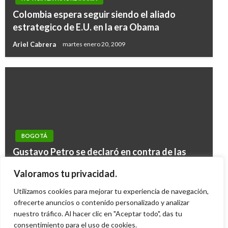
Colombia espera seguir siendo el aliado
estrategico de E.U. en la era Obama
Ariel Cabrera
martes enero 20, 2009
POLÍTICA
BOGOTÁ
POLÍTICA
Queremos que los ediles del país nos ayuden a
Gustavo Petro se declaró en contra de las
Presidente de Colombia recibe este jueves en
construir la nueva Colombia en Paz:
corridas de toros
Londres el Premio Chatham House 2017 por la
Valoramos tu privacidad.
MinInterior (e)
Iván Briceño
viernes enero 13, 2012
tarea de reconciliación
Utilizamos cookies para mejorar tu experiencia de navegación,
Giovanni Alarcón M.
jueves junio 30, 2016
Giovanni Alarcón M.
ofrecerte anuncios o contenido personalizado y analizar
miércoles noviembre 8, 2017
nuestro tráfico. Al hacer clic en "Aceptar todo", das tu
consentimiento para el uso de cookies.