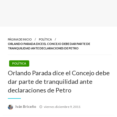
PÁGINA DE INICIO
POLÍTICA
ORLANDO PARADA DICE EL CONCEJO DEBE DAR PARTE DE
TRANQUILIDAD ANTE DECLARACIONES DE PETRO
POLÍTICA
Orlando Parada dice el Concejo debe
dar parte de tranquilidad ante
declaraciones de Petro
Publicado
Iván Briceño
viernes diciembre 9, 2011
el