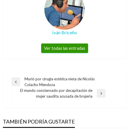
Iván Briceño
Ver todas las entradas
Navegación
Murió por cirugía estética nieta de Nicolás
Entrada
Colacho Mendoza
de
anterior
El mundo consternado por decapitación de
entradas
Entrada
mujer saudita acusada de brujeria
siguiente
TAMBIÉN PODRÍA GUSTARTE