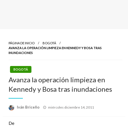
PÁGINA DE INICIO
BOGOTÁ
AVANZA LA OPERACIÓN LIMPIEZA EN KENNEDY Y BOSA TRAS
INUNDACIONES
BOGOTÁ
Avanza la operación limpieza en
Kennedy y Bosa tras inundaciones
Publicado
Iván Briceño
miércoles diciembre 14, 2011
el
De