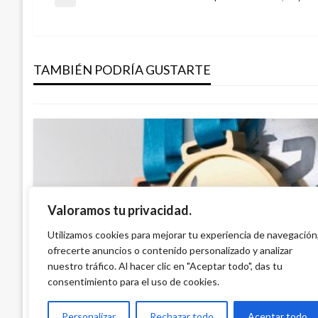
Navegación
Entrada
anterior
DEPORTES
de
The Best: Cristiano Ronaldo se lleva po
consecutivo el premio de la FIFA
TAMBIÉN PODRÍA GUSTARTE
entradas
Manuel Reyes Beltran
lunes octubre 23, 2017
Valoramos tu privacidad.
BOGOTÁ
Gran actuación del Equipo Bogotá en el 
Utilizamos cookies para mejorar tu experiencia de navegación
ofrecerte anuncios o contenido personalizado y analizar
Internacional de atletismo
nuestro tráfico. Al hacer clic en "Aceptar todo", das tu
Giovanni Alarcón M.
martes abril 8, 2025
consentimiento para el uso de cookies.
Personalizar
Rechazar todo
Aceptar todo