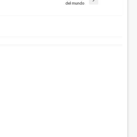
ntrada
del mundo
iguiente
sputarán el paso a la semifinal del
tus? Hoy se define La Champions
 11, 2009
 3, 2017