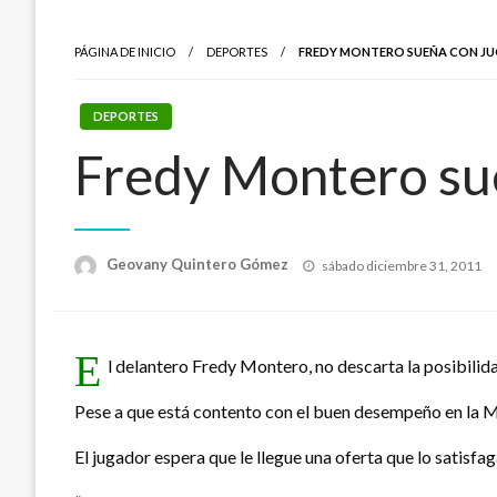
PÁGINA DE INICIO
DEPORTES
FREDY MONTERO SUEÑA CON JU
DEPORTES
Fredy Montero sue
Publicado
Geovany Quintero Gómez
sábado diciembre 31, 2011
el
E
l delantero Fredy Montero, no descarta la posibilidad
Pese a que está contento con el buen desempeño en la MLS
El jugador espera que le llegue una oferta que lo satisfa