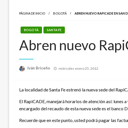
PÁGINA DE INICIO
BOGOTÁ
ABREN NUEVO RAPICADE EN SAN 
BOGOTÁ
SANTA FE
Abren nuevo Rapi
Publicado
Iván Briceño
miércoles enero 25, 2012
el
La localidad de Santa Fe estrenó la nueva sede del Rapi
El RapiCADE, manejará horarios de atención así: lunes a v
encargado del recaudo de esta nueva sede es el banco D
Recuerde que en este punto, usted podrá pagar las fact