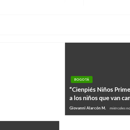
Entrada
siguiente
ración del Día
BOGOTÁ
BOGOTÁ
“Cienpiés Niños Prime
Transmilenio: captura
a los niños que van ca
fragmentación en est
Giovanni Alarcón M.
miércoles n
Manuel Reyes Beltran
martes abr