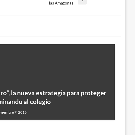
las Amazonas
ro”, la nueva estrategia para proteger
dos dos sujetos con una granada de
minando al colegio
ación Ricaurte
oviembre 7, 2018
il 23, 2019