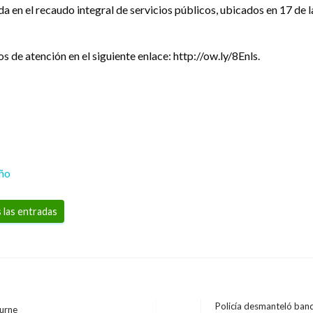
a en el recaudo integral de servicios públicos, ubicados en 17 de l
s de atención en el siguiente enlace: http://ow.ly/8Enls.
eño
 las entradas
Policía desmanteló ban
ourne