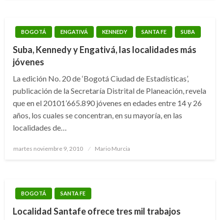
BOGOTÁ
ENGATIVÁ
KENNEDY
SANTA FE
SUBA
Suba, Kennedy y Engativá, las localidades más
jóvenes
La edición No. 20 de ‘Bogotá Ciudad de Estadísticas’,
publicación de la Secretaría Distrital de Planeación, revela
que en el 20101’665.890 jóvenes en edades entre 14 y 26
años, los cuales se concentran, en su mayoría, en las
localidades de…
Publicado
martes noviembre 9, 2010
Mario Murcia
el
BOGOTÁ
SANTA FE
Localidad Santafe ofrece tres mil trabajos