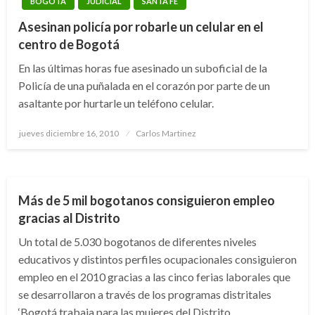
BOGOTÁ
JUDICIAL
SANTA FE
Asesinan policía por robarle un celular en el
centro de Bogotá
ANTONIO NARIÑO
BARRIOS UNIDOS
BOGOTÁ
BOSA
En las últimas horas fue asesinado un suboficial de la
Policía de una puñalada en el corazón por parte de un
CHAPINERO
CIUDAD BOLÍVAR
COMO VA BOGOTÁ
asaltante por hurtarle un teléfono celular.
ENGATIVÁ
KENNEDY
LA CANDELARIA
LOS MÁRTIRES
PICO Y PLACA
PUENTE ARANDA
RAFAEL URIBE URIBE
Publicado
jueves diciembre 16, 2010
Carlos Martinez
SAN CRISTÓBAL
SANTA FE
SUBA
TEUSAQUILLO
el
TUNJUELITO
USAQUÉN
USME
Más de 5 mil bogotanos consiguieron empleo
gracias al Distrito
Un total de 5.030 bogotanos de diferentes niveles
educativos y distintos perfiles ocupacionales consiguieron
empleo en el 2010 gracias a las cinco ferias laborales que
se desarrollaron a través de los programas distritales
‘Bogotá trabaja para las mujeres del Distrito,…
ANTONIO NARIÑO
BARRIOS UNIDOS
BOGOTÁ
BOSA