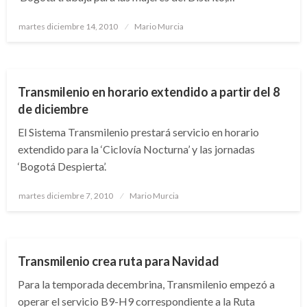
CHAPINERO
ENGATIVÁ
KENNEDY
LA CANDELARIA
Publicado
martes diciembre 14, 2010
Mario Murcia
SAN CRISTÓBAL
SANTA FE
SUBA
TEUSAQUILLO
el
TUNJUELITO
USAQUÉN
USME
Transmilenio en horario extendido a partir del 8
de diciembre
ANTONIO NARIÑO
BARRIOS UNIDOS
BOGOTÁ
El Sistema Transmilenio prestará servicio en horario
extendido para la ‘Ciclovía Nocturna’ y las jornadas
BOGOTÁ VIDEOS
BOSA
CHAPINERO
CIUDAD BOLÍVAR
‘Bogotá Despierta’.
COMO VA BOGOTÁ
ENGATIVÁ
KENNEDY
LA CANDELARIA
LOS MÁRTIRES
PUENTE ARANDA
Publicado
martes diciembre 7, 2010
Mario Murcia
RAFAEL URIBE URIBE
SAN CRISTÓBAL
SANTA FE
SUBA
el
TEUSAQUILLO
TUNJUELITO
USAQUÉN
USME
Transmilenio crea ruta para Navidad
Para la temporada decembrina, Transmilenio empezó a
operar el servicio B9-H9 correspondiente a la Ruta