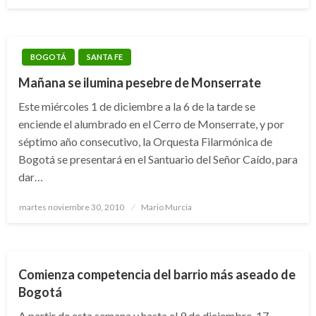
el
BOGOTÁ
SANTA FE
Mañana se ilumina pesebre de Monserrate
Este miércoles 1 de diciembre a la 6 de la tarde se
enciende el alumbrado en el Cerro de Monserrate, y por
séptimo año consecutivo, la Orquesta Filarmónica de
Bogotá se presentará en el Santuario del Señor Caído, para
dar…
BARRIOS UNIDOS
BOGOTÁ
CHAPINERO
Publicado
martes noviembre 30, 2010
Mario Murcia
CIUDAD BOLÍVAR
LA CANDELARIA
SANTA FE
el
TEUSAQUILLO
Comienza competencia del barrio más aseado de
Bogotá
A partir de esta semana y hasta el 9 de diciembre, 17