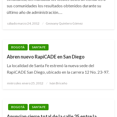
sus comunidades los resultados obtenidos durante su
último año de administración….
Publicado
sábado marzo 24, 2012
Geovany Quintero Gómez
el
BOGOTÁ
SANTA FE
Abren nuevo RapiCADE en San Diego
La localidad de Santa Fe estrenó la nueva sede del
RapiCADE San Diego, ubicado en la carrera 12 No. 23-97.
Publicado
miércoles enero 25, 2012
Iván Briceño
el
BOGOTÁ
SANTA FE
Anuncian cierre total de la calle 25 entre la