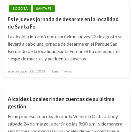
BOGOTÁ
SANTA FE
Este jueves jornada de desarme en la localidad
de Santa Fe
La alcaldía informó que el próximo jueves 23 de agosto se
ANTONIO NARIÑO
BARRIOS UNIDOS
BOGOTÁ
BOSA
llevará a cabo una jornada de desarme en el Parque San
Bernardo de la localidad Santa Fe, con el fin de reducir el
CHAPINERO
CIUDAD BOLÍVAR
ENGATIVÁ
KENNEDY
riesgo de muertes y accidentes caseros.
LA CANDELARIA
LOS MÁRTIRES
PUENTE ARANDA
RAFAEL URIBE URIBE
SAN CRISTÓBAL
SANTA FE
SUBA
Publicado
martes agosto 20, 2013
Luisa Trivino
SUMAPAZ
TEUSAQUILLO
TUNJUELITO
USAQUÉN
el
USME
Alcaldes Locales rinden cuentas de su última
gestión
En un proceso coordinado por la Veeduría Distrital, hoy,
sábado 24 de marzo, a partir de las 9:00 a.m., y de manera
simultánea, los mandatarios locales deberán contarles a