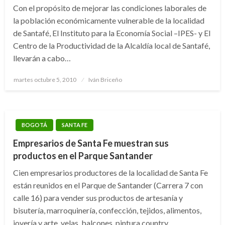
Con el propósito de mejorar las condiciones laborales de
la población económicamente vulnerable de la localidad
de Santafé, El Instituto para la Economía Social –IPES- y El
Centro de la Productividad de la Alcaldía local de Santafé,
llevarán a cabo…
Publicado
martes octubre 5, 2010
Iván Briceño
el
BOGOTÁ
SANTA FE
Empresarios de Santa Fe muestran sus
productos en el Parque Santander
Cien empresarios productores de la localidad de Santa Fe
están reunidos en el Parque de Santander (Carrera 7 con
calle 16) para vender sus productos de artesanía y
bisutería, marroquinería, confección, tejidos, alimentos,
joyería y arte, velas, balcones, pintura country,…