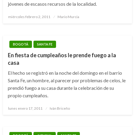
jóvenes de escasos recursos de la localidad.
Publicado
miércoles febrero 2, 2011
Mario Murcia
el
BOGOTÁ
SANTA FE
En fiesta de cumpleaños le prende fuego a la
casa
El hecho se registró en la noche del domingo en el barrio
Santa Fe, un hombre, al parecer por problemas de celos, le
prendió fuego a su casa durante la celebración de su
propio cumpleaños.
Publicado
lunes enero 17, 2011
Iván Briceño
el