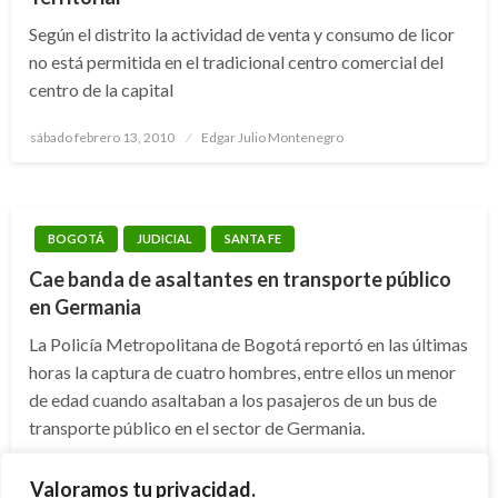
Según el distrito la actividad de venta y consumo de licor
no está permitida en el tradicional centro comercial del
centro de la capital
Publicado
sábado febrero 13, 2010
Edgar Julio Montenegro
el
BOGOTÁ
JUDICIAL
SANTA FE
Cae banda de asaltantes en transporte público
en Germania
La Policía Metropolitana de Bogotá reportó en las últimas
horas la captura de cuatro hombres, entre ellos un menor
de edad cuando asaltaban a los pasajeros de un bus de
transporte público en el sector de Germania.
Publicado
viernes enero 15, 2010
Iván Briceño
Valoramos tu privacidad.
el