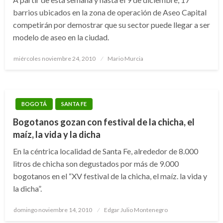
barrios ubicados en la zona de operación de Aseo Capital
competirán por demostrar que su sector puede llegar a ser
modelo de aseo en la ciudad.
Publicado
miércoles noviembre 24, 2010
Mario Murcia
el
BOGOTÁ
SANTA FE
Bogotanos gozan con festival de la chicha, el
maíz, la vida y la dicha
En la céntrica localidad de Santa Fe, alrededor de 8.000
litros de chicha son degustados por más de 9.000
bogotanos en el “XV festival de la chicha, el maíz. la vida y
la dicha”.
Publicado
domingo noviembre 14, 2010
Edgar Julio Montenegro
el