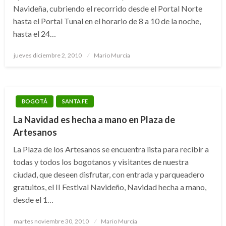
Navideña, cubriendo el recorrido desde el Portal Norte
hasta el Portal Tunal en el horario de 8 a 10 de la noche,
hasta el 24…
Publicado
jueves diciembre 2, 2010
Mario Murcia
el
BOGOTÁ
SANTA FE
La Navidad es hecha a mano en Plaza de
Artesanos
La Plaza de los Artesanos se encuentra lista para recibir a
todas y todos los bogotanos y visitantes de nuestra
ciudad, que deseen disfrutar, con entrada y parqueadero
gratuitos, el II Festival Navideño, Navidad hecha a mano,
desde el 1…
Publicado
martes noviembre 30, 2010
Mario Murcia