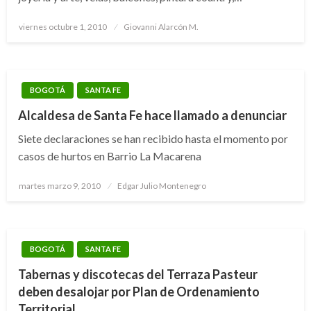
Publicado
viernes octubre 1, 2010
Giovanni Alarcón M.
el
BOGOTÁ
SANTA FE
Alcaldesa de Santa Fe hace llamado a denunciar
Siete declaraciones se han recibido hasta el momento por
casos de hurtos en Barrio La Macarena
Publicado
martes marzo 9, 2010
Edgar Julio Montenegro
el
BOGOTÁ
SANTA FE
Tabernas y discotecas del Terraza Pasteur
deben desalojar por Plan de Ordenamiento
Territorial