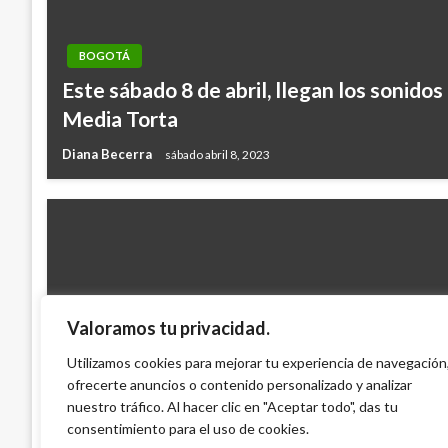
BOGOTÁ
Este sábado 8 de abril, llegan los sonidos
Media Torta
Diana Becerra
sábado abril 8, 2023
Valoramos tu privacidad.
BOGOTÁ
Presupuesto de 12,07 billones para el 2
Utilizamos cookies para mejorar tu experiencia de navegación
ofrecerte anuncios o contenido personalizado y analizar
gobierno Distrital
nuestro tráfico. Al hacer clic en "Aceptar todo", das tu
Ariel Cabrera
martes noviembre 2, 2010
consentimiento para el uso de cookies.