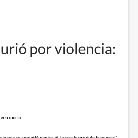
rió por violencia:
joven murió
ia que se cometió contra él, lo que le produjo la muerte”