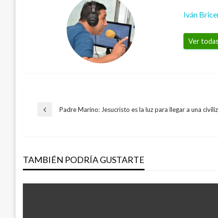
Iván Bric
Ver todas
Navegación
Padre Marino: Jesucristo es la luz para llegar a una civil
Entrada
anterior
de
TAMBIÉN PODRÍA GUSTARTE
entradas