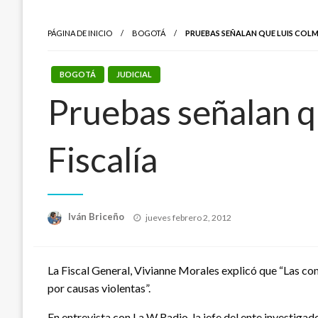
PÁGINA DE INICIO
BOGOTÁ
PRUEBAS SEÑALAN QUE LUIS COLM
BOGOTÁ
JUDICIAL
Pruebas señalan q
Fiscalía
Publicado
Iván Briceño
jueves febrero 2, 2012
el
La Fiscal General, Vivianne Morales explicó que “Las cond
por causas violentas”.
En entrevista con La W Radio, la jefe del ente investigad