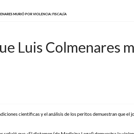
ENARES MURIÓ POR VIOLENCIA: FISCALÍA
ue Luis Colmenares mu
iciones científicas y el análisis de los peritos demuestran que el 
or señaló que «El dictamen (de Medicina Legal) demuestra la violenc