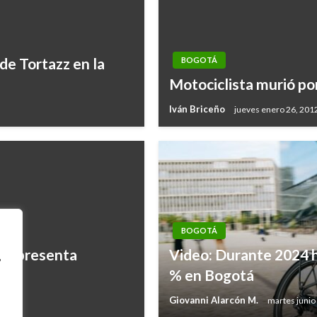
 de Tortazz en la
BOGOTÁ
Motociclista murió po
Iván Briceño
jueves enero 26, 201
BOGOTÁ
011 presenta
Video: Durante 2024 ha
,
% en Bogotá
Giovanni Alarcón M.
martes junio