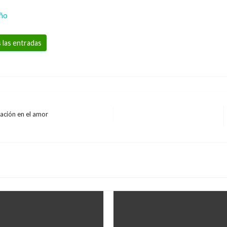
eño
 las entradas
ización en el amor