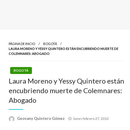
PÁGINA DE INICIO
BOGOTÁ
LAURA MORENO Y YESSY QUINTERO ESTÁN ENCUBRIENDO MUERTE DE
COLEMNARES: ABOGADO
BOGOTÁ
Laura Moreno y Yessy Quintero están
encubriendo muerte de Colemnares:
Abogado
Publicado
Geovany Quintero Gómez
lunes febrero 27, 2012
el