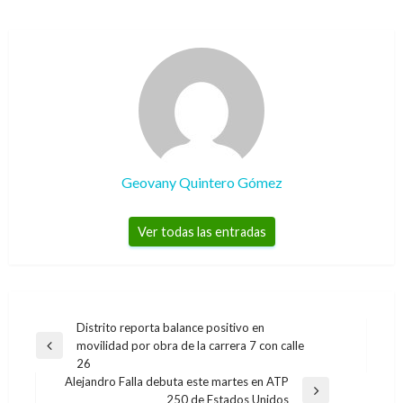
Geovany Quintero Gómez
Ver todas las entradas
Navegación
Distrito reporta balance positivo en
movilidad por obra de la carrera 7 con calle
de
Entrada
26
anterior
entradas
Alejandro Falla debuta este martes en ATP
Entrada
250 de Estados Unidos