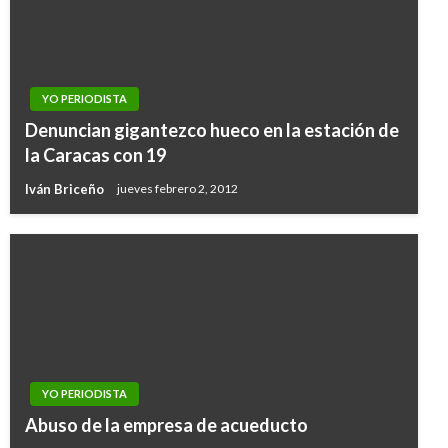
YO PERIODISTA
Denuncian gigantezco hueco en la estación de
la Caracas con 19
Iván Briceño
jueves febrero 2, 2012
YO PERIODISTA
YO PERIODISTA
Abuso de la empresa de acueducto
Moto infractora y policía que la custodia