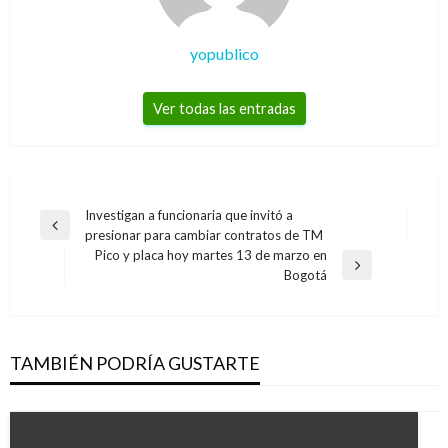
yopublico
Ver todas las entradas
Navegación
Investigan a funcionaria que invitó a
Entrada
presionar para cambiar contratos de TM
de
anterior
Pico y placa hoy martes 13 de marzo en
entradas
Entrada
Bogotá
siguiente
TAMBIÉN PODRÍA GUSTARTE