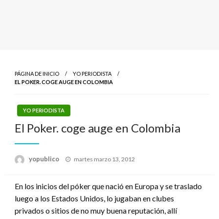
PÁGINA DE INICIO
YO PERIODISTA
EL POKER. COGE AUGE EN COLOMBIA
YO PERIODISTA
El Poker. coge auge en Colombia
Publicado
yopublico
martes marzo 13, 2012
el
En los inicios del póker que nació en Europa y se traslado
luego a los Estados Unidos, lo jugaban en clubes
privados o sitios de no muy buena reputación, allí