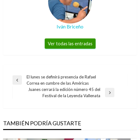
Iván Briceño
Ver todas las entradas
Navegación
El lunes se definirá presencia de Rafael
Entrada
Correa en cumbre de las Américas
de
anterior
Juanes cerrará la edición número 45 del
entradas
Entrada
Festival de la Leyenda Vallenata
siguiente
TAMBIÉN PODRÍA GUSTARTE